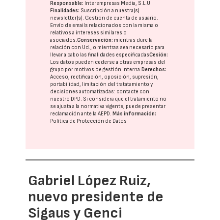
Responsable:
Interempresas Media, S.L.U.
Finalidades:
Suscripción a nuestra(s)
newsletter(s). Gestión de cuenta de usuario.
Envío de emails relacionados con la misma o
relativos a intereses similares o
asociados.
Conservación:
mientras dure la
relación con Ud., o mientras sea necesario para
llevar a cabo las finalidades especificadas
Cesión:
Los datos pueden cederse a otras
empresas del
grupo
por motivos de gestión interna.
Derechos:
Acceso, rectificación, oposición, supresión,
portabilidad, limitación del tratatamiento y
decisiones automatizadas:
contacte con
nuestro DPD
. Si considera que el tratamiento no
se ajusta a la normativa vigente, puede presentar
reclamación ante la
AEPD
.
Más información:
Política de Protección de Datos
Gabriel López Ruiz,
nuevo presidente de
Sigaus y Genci