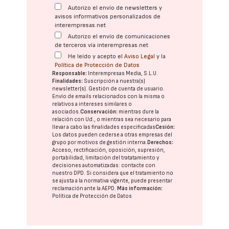
Autorizo el envío de newsletters y
avisos informativos personalizados de
interempresas.net
Autorizo el envío de comunicaciones
de terceros vía interempresas.net
He leído y acepto el
Aviso Legal
y la
Política de Protección de Datos
Responsable:
Interempresas Media, S.L.U.
Finalidades:
Suscripción a nuestra(s)
newsletter(s). Gestión de cuenta de usuario.
Envío de emails relacionados con la misma o
relativos a intereses similares o
asociados.
Conservación:
mientras dure la
relación con Ud., o mientras sea necesario para
llevar a cabo las finalidades especificadas
Cesión:
Los datos pueden cederse a otras
empresas del
grupo
por motivos de gestión interna.
Derechos:
Acceso, rectificación, oposición, supresión,
portabilidad, limitación del tratatamiento y
decisiones automatizadas:
contacte con
nuestro DPD
. Si considera que el tratamiento no
se ajusta a la normativa vigente, puede presentar
reclamación ante la
AEPD
.
Más información:
Política de Protección de Datos