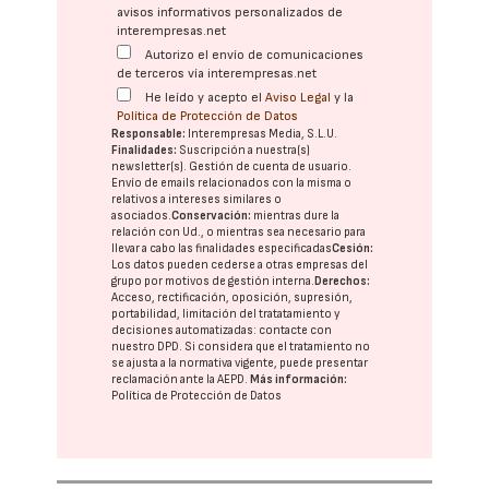
avisos informativos personalizados de
interempresas.net
Autorizo el envío de comunicaciones
de terceros vía interempresas.net
He leído y acepto el
Aviso Legal
y la
Política de Protección de Datos
Responsable:
Interempresas Media, S.L.U.
Finalidades:
Suscripción a nuestra(s)
newsletter(s). Gestión de cuenta de usuario.
Envío de emails relacionados con la misma o
relativos a intereses similares o
asociados.
Conservación:
mientras dure la
relación con Ud., o mientras sea necesario para
llevar a cabo las finalidades especificadas
Cesión:
Los datos pueden cederse a otras
empresas del
grupo
por motivos de gestión interna.
Derechos:
Acceso, rectificación, oposición, supresión,
portabilidad, limitación del tratatamiento y
decisiones automatizadas:
contacte con
nuestro DPD
. Si considera que el tratamiento no
se ajusta a la normativa vigente, puede presentar
reclamación ante la
AEPD
.
Más información:
Política de Protección de Datos