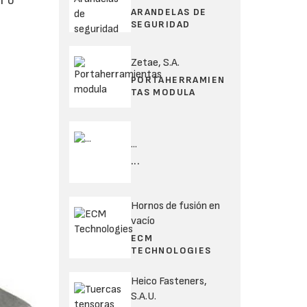
r o
ARANDELAS DE
SEGURIDAD
Zetae, S.A.
PORTAHERRAMIEN
TAS MODULA
...
...
Hornos de fusión en
vacío
ECM
TECHNOLOGIES
Heico Fasteners,
S.A.U.