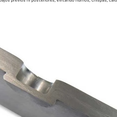
bajos previos ni posteriores, evitando humos, chispas, calo