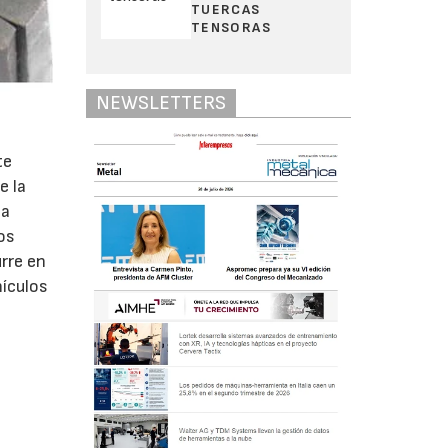
TUERCAS
TENSORAS
NEWSLETTERS
te
e la
na
os
rre en
hículos