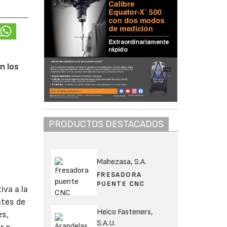
n los
PRODUCTOS DESTACADOS
s
Mahezasa, S.A.
FRESADORA
PUENTE CNC
iva a la
ntes de
Heico Fasteners,
es,
S.A.U.