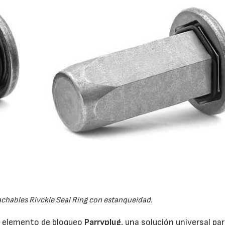
chables Rivckle Seal Ring con estanqueidad.
o elemento de bloqueo
Parryplug
, una solución universal pa