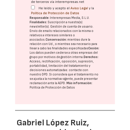
de terceros vía interempresas.net
He leído y acepto el
Aviso Legal
y la
Política de Protección de Datos
Responsable:
Interempresas Media, S.L.U.
Finalidades:
Suscripción a nuestra(s)
newsletter(s). Gestión de cuenta de usuario.
Envío de emails relacionados con la misma o
relativos a intereses similares o
asociados.
Conservación:
mientras dure la
relación con Ud., o mientras sea necesario para
llevar a cabo las finalidades especificadas
Cesión:
Los datos pueden cederse a otras
empresas del
grupo
por motivos de gestión interna.
Derechos:
Acceso, rectificación, oposición, supresión,
portabilidad, limitación del tratatamiento y
decisiones automatizadas:
contacte con
nuestro DPD
. Si considera que el tratamiento no
se ajusta a la normativa vigente, puede presentar
reclamación ante la
AEPD
.
Más información:
Política de Protección de Datos
Gabriel López Ruiz,