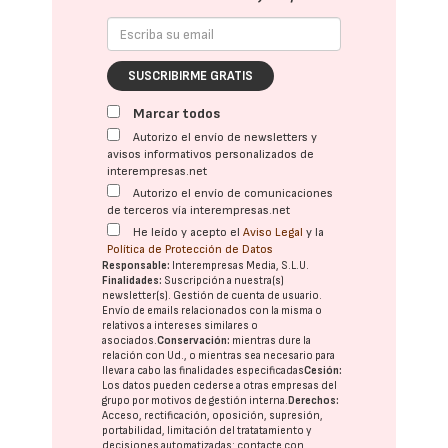
SUSCRIBIRME GRATIS
Marcar todos
Autorizo el envío de newsletters y
avisos informativos personalizados de
interempresas.net
Autorizo el envío de comunicaciones
de terceros vía interempresas.net
He leído y acepto el
Aviso Legal
y la
Política de Protección de Datos
Responsable:
Interempresas Media, S.L.U.
Finalidades:
Suscripción a nuestra(s)
newsletter(s). Gestión de cuenta de usuario.
Envío de emails relacionados con la misma o
relativos a intereses similares o
asociados.
Conservación:
mientras dure la
relación con Ud., o mientras sea necesario para
llevar a cabo las finalidades especificadas
Cesión:
Los datos pueden cederse a otras
empresas del
grupo
por motivos de gestión interna.
Derechos:
Acceso, rectificación, oposición, supresión,
portabilidad, limitación del tratatamiento y
decisiones automatizadas:
contacte con