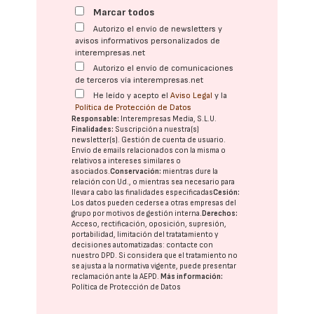
Marcar todos
Autorizo el envío de newsletters y
avisos informativos personalizados de
interempresas.net
Autorizo el envío de comunicaciones
de terceros vía interempresas.net
He leído y acepto el
Aviso Legal
y la
Política de Protección de Datos
Responsable:
Interempresas Media, S.L.U.
Finalidades:
Suscripción a nuestra(s)
newsletter(s). Gestión de cuenta de usuario.
Envío de emails relacionados con la misma o
relativos a intereses similares o
asociados.
Conservación:
mientras dure la
relación con Ud., o mientras sea necesario para
llevar a cabo las finalidades especificadas
Cesión:
Los datos pueden cederse a otras
empresas del
grupo
por motivos de gestión interna.
Derechos:
Acceso, rectificación, oposición, supresión,
portabilidad, limitación del tratatamiento y
decisiones automatizadas:
contacte con
nuestro DPD
. Si considera que el tratamiento no
se ajusta a la normativa vigente, puede presentar
reclamación ante la
AEPD
.
Más información:
Política de Protección de Datos