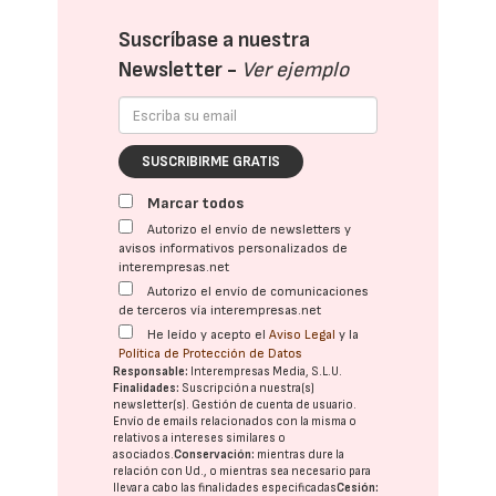
Suscríbase a nuestra
Newsletter -
Ver ejemplo
SUSCRIBIRME GRATIS
Marcar todos
Autorizo el envío de newsletters y
avisos informativos personalizados de
interempresas.net
Autorizo el envío de comunicaciones
de terceros vía interempresas.net
He leído y acepto el
Aviso Legal
y la
Política de Protección de Datos
Responsable:
Interempresas Media, S.L.U.
Finalidades:
Suscripción a nuestra(s)
newsletter(s). Gestión de cuenta de usuario.
Envío de emails relacionados con la misma o
relativos a intereses similares o
asociados.
Conservación:
mientras dure la
relación con Ud., o mientras sea necesario para
llevar a cabo las finalidades especificadas
Cesión: