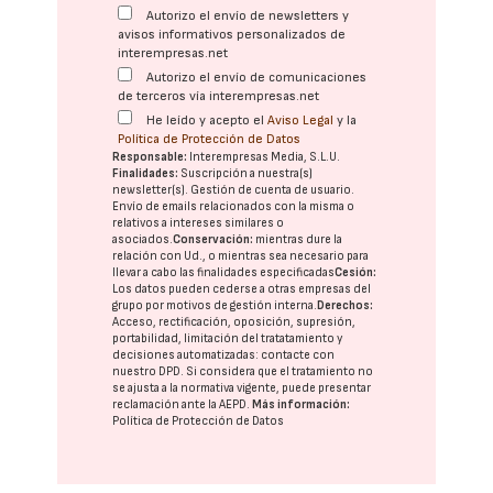
Autorizo el envío de newsletters y
avisos informativos personalizados de
interempresas.net
Autorizo el envío de comunicaciones
de terceros vía interempresas.net
He leído y acepto el
Aviso Legal
y la
Política de Protección de Datos
Responsable:
Interempresas Media, S.L.U.
Finalidades:
Suscripción a nuestra(s)
newsletter(s). Gestión de cuenta de usuario.
Envío de emails relacionados con la misma o
relativos a intereses similares o
asociados.
Conservación:
mientras dure la
relación con Ud., o mientras sea necesario para
llevar a cabo las finalidades especificadas
Cesión:
Los datos pueden cederse a otras
empresas del
grupo
por motivos de gestión interna.
Derechos:
Acceso, rectificación, oposición, supresión,
portabilidad, limitación del tratatamiento y
decisiones automatizadas:
contacte con
nuestro DPD
. Si considera que el tratamiento no
se ajusta a la normativa vigente, puede presentar
reclamación ante la
AEPD
.
Más información:
Política de Protección de Datos