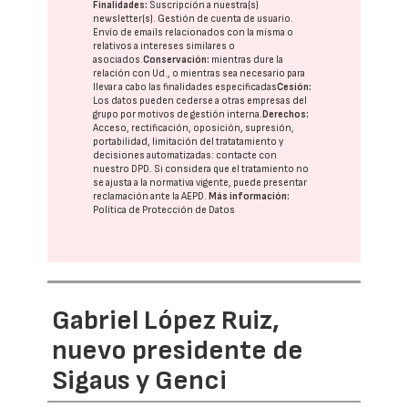
Finalidades:
Suscripción a nuestra(s)
newsletter(s). Gestión de cuenta de usuario.
Envío de emails relacionados con la misma o
relativos a intereses similares o
asociados.
Conservación:
mientras dure la
relación con Ud., o mientras sea necesario para
llevar a cabo las finalidades especificadas
Cesión:
Los datos pueden cederse a otras
empresas del
grupo
por motivos de gestión interna.
Derechos:
Acceso, rectificación, oposición, supresión,
portabilidad, limitación del tratatamiento y
decisiones automatizadas:
contacte con
nuestro DPD
. Si considera que el tratamiento no
se ajusta a la normativa vigente, puede presentar
reclamación ante la
AEPD
.
Más información:
Política de Protección de Datos
Gabriel López Ruiz,
nuevo presidente de
Sigaus y Genci