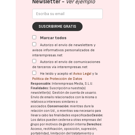
Newsletter -
Ver ejemplo
SUSCRIBIRME GRATIS
Marcar todos
Autorizo el envío de newsletters y
avisos informativos personalizados de
interempresas.net
Autorizo el envío de comunicaciones
de terceros vía interempresas.net
He leído y acepto el
Aviso Legal
y la
Política de Protección de Datos
Responsable:
Interempresas Media, S.L.U.
Finalidades:
Suscripción a nuestra(s)
newsletter(s). Gestión de cuenta de usuario.
Envío de emails relacionados con la misma o
relativos a intereses similares o
asociados.
Conservación:
mientras dure la
relación con Ud., o mientras sea necesario para
llevar a cabo las finalidades especificadas
Cesión:
Los datos pueden cederse a otras
empresas del
grupo
por motivos de gestión interna.
Derechos:
Acceso, rectificación, oposición, supresión,
portabilidad, limitación del tratatamiento y