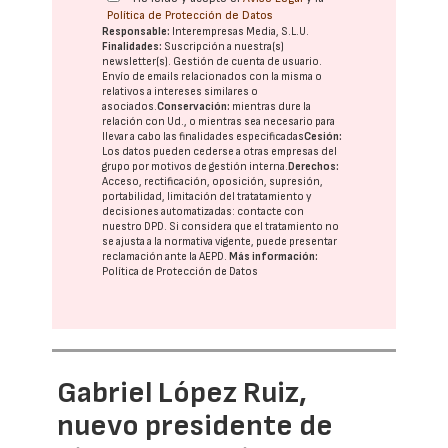
Política de Protección de Datos
Responsable:
Interempresas Media, S.L.U.
Finalidades:
Suscripción a nuestra(s)
newsletter(s). Gestión de cuenta de usuario.
Envío de emails relacionados con la misma o
relativos a intereses similares o
asociados.
Conservación:
mientras dure la
relación con Ud., o mientras sea necesario para
llevar a cabo las finalidades especificadas
Cesión:
Los datos pueden cederse a otras
empresas del
grupo
por motivos de gestión interna.
Derechos:
Acceso, rectificación, oposición, supresión,
portabilidad, limitación del tratatamiento y
decisiones automatizadas:
contacte con
nuestro DPD
. Si considera que el tratamiento no
se ajusta a la normativa vigente, puede presentar
reclamación ante la
AEPD
.
Más información:
Política de Protección de Datos
Gabriel López Ruiz,
nuevo presidente de