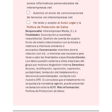
avisos informativos personalizados de
interempresas.net
Autorizo el envío de comunicaciones
de terceros vía interempresas.net
He leído y acepto el
Aviso Legal
y la
Política de Protección de Datos
Responsable:
Interempresas Media, S.L.U.
Finalidades:
Suscripción a nuestra(s)
newsletter(s). Gestión de cuenta de usuario.
Envío de emails relacionados con la misma o
relativos a intereses similares o
asociados.
Conservación:
mientras dure la
relación con Ud., o mientras sea necesario para
llevar a cabo las finalidades especificadas
Cesión:
Los datos pueden cederse a otras
empresas del
grupo
por motivos de gestión interna.
Derechos:
Acceso, rectificación, oposición, supresión,
portabilidad, limitación del tratatamiento y
decisiones automatizadas:
contacte con
nuestro DPD
. Si considera que el tratamiento no
se ajusta a la normativa vigente, puede presentar
reclamación ante la
AEPD
.
Más información:
Política de Protección de Datos