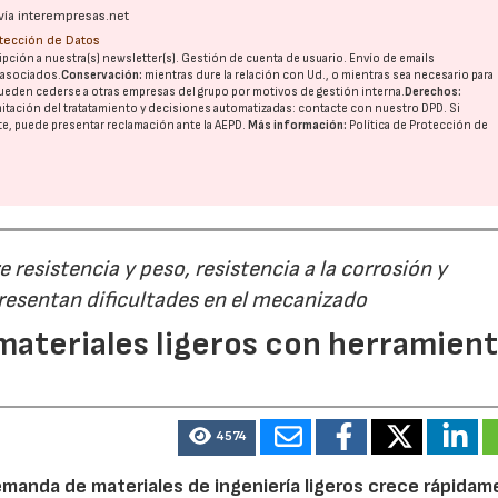
vía interempresas.net
otección de Datos
pción a nuestra(s) newsletter(s). Gestión de cuenta de usuario. Envío de emails
o asociados.
Conservación:
mientras dure la relación con Ud., o mientras sea necesario para
ueden cederse a otras
empresas del grupo
por motivos de gestión interna.
Derechos:
imitación del tratatamiento y decisiones automatizadas:
contacte con nuestro DPD
. Si
nte, puede presentar reclamación ante la
AEPD
.
Más información:
Política de Protección de
 resistencia y peso, resistencia a la corrosión y
esentan dificultades en el mecanizado
ateriales ligeros con herramien
4574
demanda de materiales de ingeniería ligeros crece rápidam