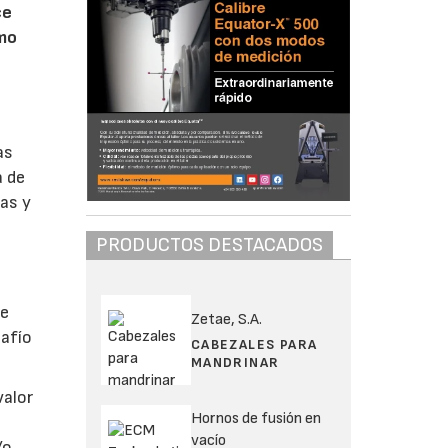
ce
omo
as
a de
ras y
PRODUCTOS DESTACADOS
se
Zetae, S.A.
safío
CABEZALES PARA
MANDRINAR
valor
Hornos de fusión en
vacío
/o