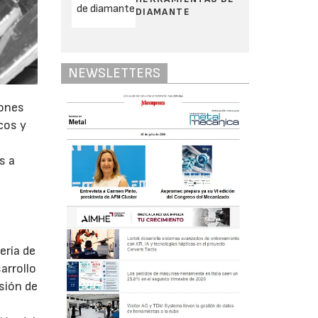
DIAMANTE
NEWSLETTERS
iones
cos y
s
s a
ería de
arrollo
usión de