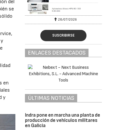
ión del
bién se
sólido
28/07/2026
30/07/
rvice,
SUSCRIBIRSE
 y
de
ENLACES DESTACADOS
lidad
s en
iales
d y
ÚLTIMAS NOTICIAS
Indra pone en marcha una planta de
producción de vehículos militares
en Galicia