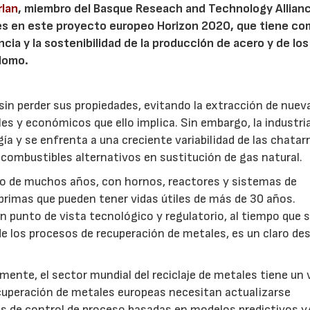
rlan
, miembro del Basque Reseach and Technology Allian
ades en este proyecto europeo Horizon 2020, que tiene c
encia y la sostenibilidad de la producción de acero y de los
plomo.
sin perder sus propiedades, evitando la extracción de nuev
es y económicos que ello implica. Sin embargo, la industri
a y se enfrenta a una creciente variabilidad de las chatar
s combustibles alternativos en sustitución de gas natural.
argo de muchos años, con hornos, reactores y sistemas de
rimas que pueden tener vidas útiles de más de 30 años.
 punto de vista tecnológico y regulatorio, al tiempo que 
de los procesos de recuperación de metales, es un claro de
nte, el sector mundial del reciclaje de metales tiene un 
cuperación de metales europeas necesitan actualizarse
s de control de proceso basadas en modelos predictivos y