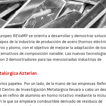
 europeo REVaMP se orienta a desarrollar y demostrar soluc
pos de la industria de producción de acero (hornos eléctri
io y plomo, con el objetivo de mejorar la adaptación de lo
ternativos de composición variable. Las nuevas tecnología
 con 3 demostradores para las mencionadas industrias de
etalúrgica Azterlan
arios papeles. Por un lado, de la mano de las empresas Refin
el Centro de Investigación Metalúrgica llevará a cabo un des
ica en refino de aluminio en horno rotativo mediante la incl
n la que se empleará combustible derivado de residuos de