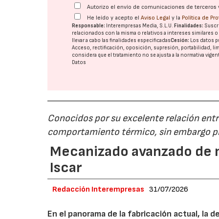
Autorizo el envío de comunicaciones de terceros 
He leído y acepto el
Aviso Legal
y la
Política de Pr
Responsable:
Interempresas Media, S.L.U.
Finalidades:
Suscri
relacionados con la misma o relativos a intereses similares 
llevar a cabo las finalidades especificadas
Cesión:
Los datos p
Acceso, rectificación, oposición, supresión, portabilidad, l
considera que el tratamiento no se ajusta a la normativa vige
Datos
Conocidos por su excelente relación entre
comportamiento térmico, sin embargo pr
Mecanizado avanzado de m
Iscar
Redacción Interempresas
31/07/2026
En el panorama de la fabricación actual, la 