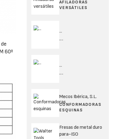
AFILADORAS
VERSÁTILES
...
...
 de
 M 60º
...
...
Mecos Ibérica, S.L.
CONFORMADORAS
ESQUINAS
Fresas de metal duro
para-ISO