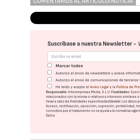
COMENTARIOS AL ARTÍCULO/NOTICIA
Suscríbase a nuestra Newsletter -
Marcar todos
Autorizo el envío de newsletters y avisos inform
Autorizo el envío de comunicaciones de terceros 
He leído y acepto el
Aviso Legal
y la
Política de Pr
Responsable:
Interempresas Media, S.L.U.
Finalidades:
Suscri
relacionados con la misma o relativos a intereses similares 
llevar a cabo las finalidades especificadas
Cesión:
Los datos p
Acceso, rectificación, oposición, supresión, portabilidad, l
considera que el tratamiento no se ajusta a la normativa vige
Datos