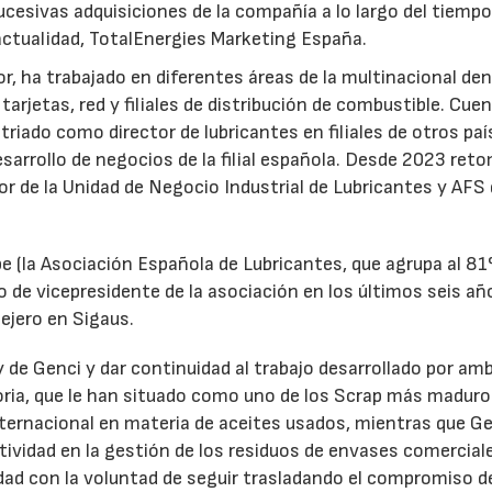
ucesivas adquisiciones de la compañía a lo largo del tiempo
 actualidad, TotalEnergies Marketing España.
r, ha trabajado en diferentes áreas de la multinacional den
arjetas, red y filiales de distribución de combustible. Cue
triado como director de lubricantes en filiales de otros paí
desarrollo de negocios de la filial española. Desde 2023 ret
tor de la Unidad de Negocio Industrial de Lubricantes y AFS
e (la Asociación Española de Lubricantes, que agrupa al 8
 de vicepresidente de la asociación en los últimos seis añ
ejero en Sigaus.
y de Genci y dar continuidad al trabajo desarrollado por am
oria, que le han situado como uno de los Scrap más maduro
nternacional en materia de aceites usados, mientras que G
tividad en la gestión de los residuos de envases comercial
idad con la voluntad de seguir trasladando el compromiso d