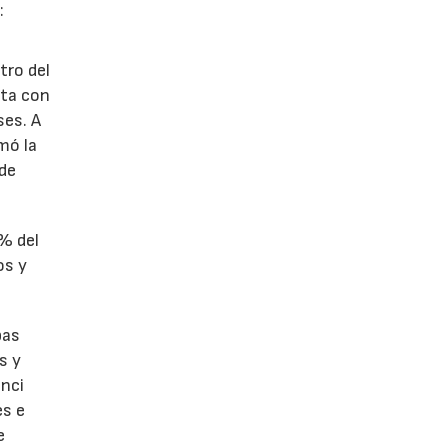
:
tro del
nta con
ses. A
omó la
 de
1% del
os y
bas
s y
enci
es e
e