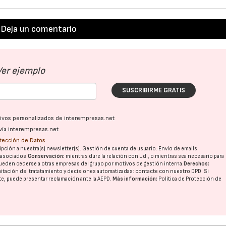
Deja un comentario
28/07/2026
30/07/2026
Ver ejemplo
SUSCRIBIRME GRATIS
ativos personalizados de interempresas.net
vía interempresas.net
otección de Datos
pción a nuestra(s) newsletter(s). Gestión de cuenta de usuario. Envío de emails
o asociados.
Conservación:
mientras dure la relación con Ud., o mientras sea necesario para
ueden cederse a otras
empresas del grupo
por motivos de gestión interna.
Derechos:
imitación del tratatamiento y decisiones automatizadas:
contacte con nuestro DPD
. Si
nte, puede presentar reclamación ante la
AEPD
.
Más información:
Política de Protección de