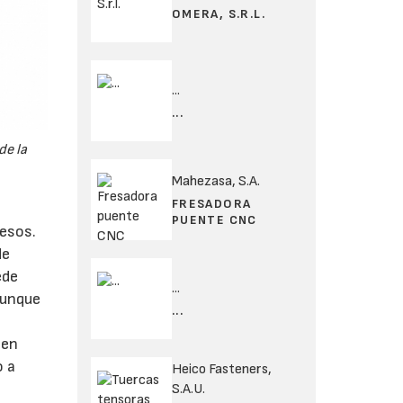
OMERA, S.R.L.
...
...
de la
Mahezasa, S.A.
FRESADORA
PUENTE CNC
cesos.
de
ede
...
Aunque
...
 en
o a
Heico Fasteners,
S.A.U.