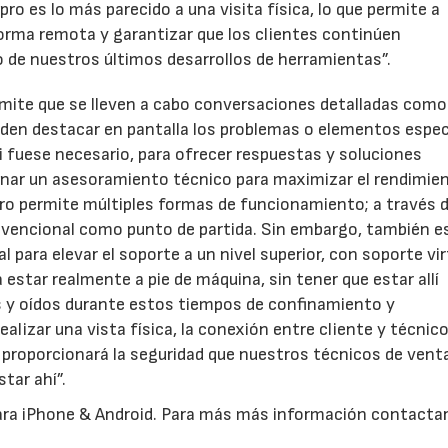
pro es lo más parecido a una visita física, lo que permite a
orma remota y garantizar que los clientes continúen
o de nuestros últimos desarrollos de herramientas”.
rmite que se lleven a cabo conversaciones detalladas como
pueden destacar en pantalla los problemas o elementos espec
 fuese necesario, para ofrecer respuestas y soluciones
ionar un asesoramiento técnico para maximizar el rendimie
pro permite múltiples formas de funcionamiento; a través 
nvencional como punto de partida. Sin embargo, también e
l para elevar el soporte a un nivel superior, con soporte vir
estar realmente a pie de máquina, sin tener que estar allí
s y oídos durante estos tiempos de confinamiento y
lizar una vista física, la conexión entre cliente y técnic
 proporcionará la seguridad que nuestros técnicos de vent
star ahí”.
para iPhone & Android. Para más más información contacta