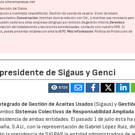
vía interempresas.net
otección de Datos
pción a nuestra(s) newsletter(s). Gestión de cuenta de usuario. Envío de emails
o asociados.
Conservación:
mientras dure la relación con Ud., o mientras sea necesario para
ueden cederse a otras
empresas del grupo
por motivos de gestión interna.
Derechos:
imitación del tratatamiento y decisiones automatizadas:
contacte con nuestro DPD
. Si
nte, puede presentar reclamación ante la
AEPD
.
Más información:
Política de Protección de
 presidente de Sigaus y Genci
8729
ntegrado de Gestión de Aceites Usados
(Sigaus) y
Gestió
 ambos
Sistemas Colectivos de Responsabilidad Ampliada 
residencia de ambas entidades. El pasado 1 de julio ésta ha
aña, S.A.U., con la representación de Gabriel López Ruiz, di
n la presidencia de SIGRAP, la entidad administradora de