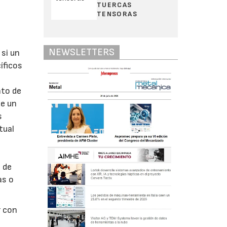
TUERCAS
TENSORAS
NEWSLETTERS
 si un
íficos
nto de
de un
s
tual
o de
as o
r con