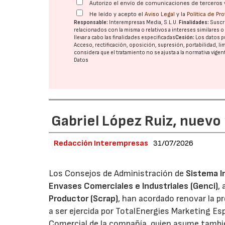
Autorizo el envío de comunicaciones de terceros 
He leído y acepto el
Aviso Legal
y la
Política de Pr
Responsable:
Interempresas Media, S.L.U.
Finalidades:
Suscri
relacionados con la misma o relativos a intereses similares 
llevar a cabo las finalidades especificadas
Cesión:
Los datos p
Acceso, rectificación, oposición, supresión, portabilidad, l
considera que el tratamiento no se ajusta a la normativa vige
Datos
Gabriel López Ruiz, nuevo
Redacción Interempresas
31/07/2026
Los Consejos de Administración de
Sistema I
Envases Comerciales e Industriales (Genci)
,
Productor (Scrap)
, han acordado renovar la p
a ser ejercida por TotalEnergies Marketing Esp
Comercial de la compañía, quien asume tambié