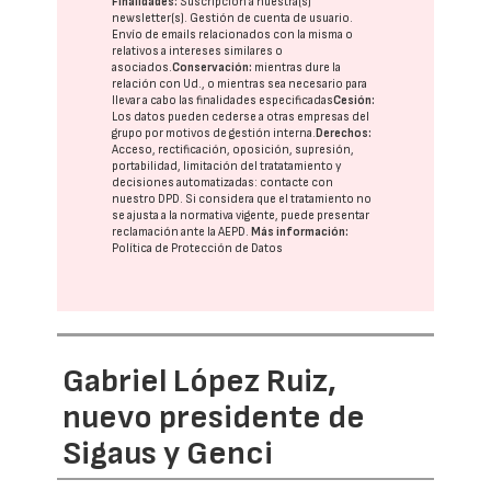
Finalidades:
Suscripción a nuestra(s)
newsletter(s). Gestión de cuenta de usuario.
Envío de emails relacionados con la misma o
relativos a intereses similares o
asociados.
Conservación:
mientras dure la
relación con Ud., o mientras sea necesario para
llevar a cabo las finalidades especificadas
Cesión:
Los datos pueden cederse a otras
empresas del
grupo
por motivos de gestión interna.
Derechos:
Acceso, rectificación, oposición, supresión,
portabilidad, limitación del tratatamiento y
decisiones automatizadas:
contacte con
nuestro DPD
. Si considera que el tratamiento no
se ajusta a la normativa vigente, puede presentar
reclamación ante la
AEPD
.
Más información:
Política de Protección de Datos
Gabriel López Ruiz,
nuevo presidente de
Sigaus y Genci