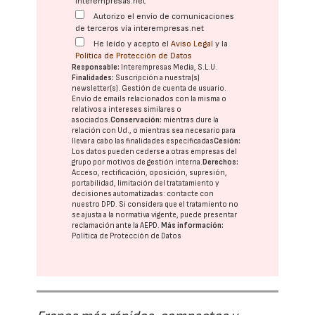
interempresas.net
Autorizo el envío de comunicaciones
de terceros vía interempresas.net
He leído y acepto el
Aviso Legal
y la
Política de Protección de Datos
Responsable:
Interempresas Media, S.L.U.
Finalidades:
Suscripción a nuestra(s)
newsletter(s). Gestión de cuenta de usuario.
Envío de emails relacionados con la misma o
relativos a intereses similares o
asociados.
Conservación:
mientras dure la
relación con Ud., o mientras sea necesario para
llevar a cabo las finalidades especificadas
Cesión:
Los datos pueden cederse a otras
empresas del
grupo
por motivos de gestión interna.
Derechos:
Acceso, rectificación, oposición, supresión,
portabilidad, limitación del tratatamiento y
decisiones automatizadas:
contacte con
nuestro DPD
. Si considera que el tratamiento no
se ajusta a la normativa vigente, puede presentar
reclamación ante la
AEPD
.
Más información:
Política de Protección de Datos