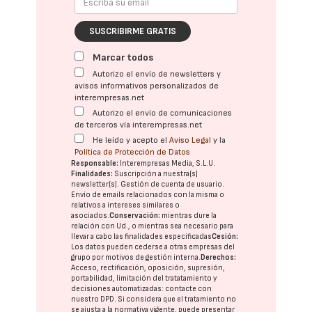
SUSCRIBIRME GRATIS
Marcar todos
Autorizo el envío de newsletters y
avisos informativos personalizados de
interempresas.net
Autorizo el envío de comunicaciones
de terceros vía interempresas.net
He leído y acepto el
Aviso Legal
y la
Política de Protección de Datos
Responsable:
Interempresas Media, S.L.U.
Finalidades:
Suscripción a nuestra(s)
newsletter(s). Gestión de cuenta de usuario.
Envío de emails relacionados con la misma o
relativos a intereses similares o
asociados.
Conservación:
mientras dure la
relación con Ud., o mientras sea necesario para
llevar a cabo las finalidades especificadas
Cesión:
Los datos pueden cederse a otras
empresas del
grupo
por motivos de gestión interna.
Derechos:
Acceso, rectificación, oposición, supresión,
portabilidad, limitación del tratatamiento y
decisiones automatizadas:
contacte con
nuestro DPD
. Si considera que el tratamiento no
se ajusta a la normativa vigente, puede presentar