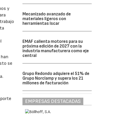
pos y
Mecanizado avanzado de
ara
materiales ligeros con
trabajo
herramientas Iscar
sta
l
EMAF calienta motores para su
próxima edición de 2027 con la
industria manufacturera como eje
central
A han
sto se
Grupo Redondo adquiere el 51% de
a.
Grupo Norclamp y supera los 21
millones de facturación
oporte
EMPRESAS DESTACADAS