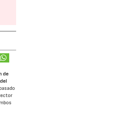
n de
del
 pasado
rector
 ambos