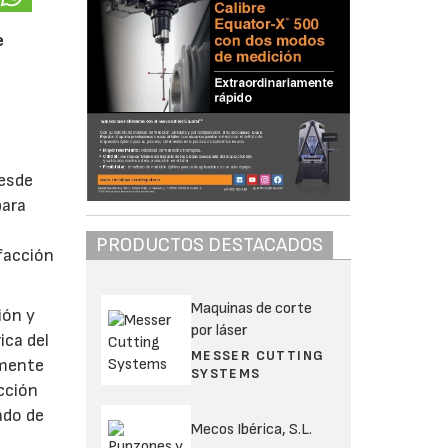
e
desde
para
PRODUCTOS DESTACADOS
facción
Maquinas de corte
ión y
por láser
ica del
MESSER CUTTING
amente
SYSTEMS
cción
ado de
Mecos Ibérica, S.L.