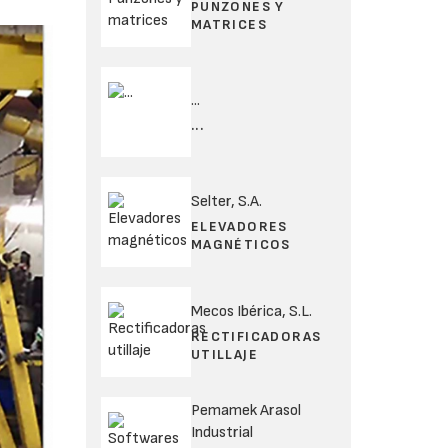
PUNZONES Y
MATRICES
...
...
Selter, S.A.
ELEVADORES
MAGNÉTICOS
Mecos Ibérica, S.L.
RECTIFICADORAS
UTILLAJE
Pemamek Arasol
Industrial