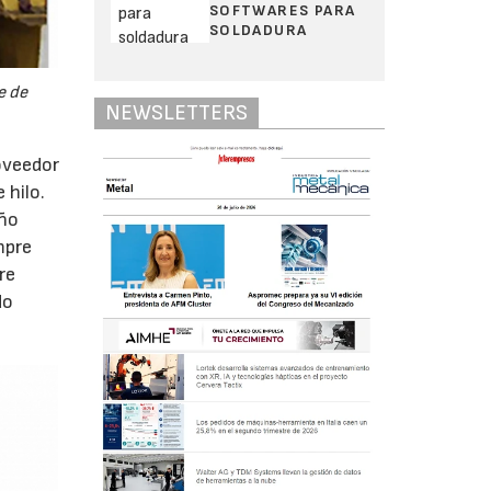
SOFTWARES PARA
SOLDADURA
e de
NEWSLETTERS
oveedor
 hilo.
año
mpre
re
do