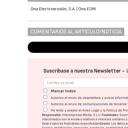
Ona Electroerosión, S.A. | Ona EDM
COMENTARIOS AL ARTÍCULO/NOTICIA
Suscríbase a nuestra Newsletter -
Marcar todos
Autorizo el envío de newsletters y avisos inform
Autorizo el envío de comunicaciones de terceros 
He leído y acepto el
Aviso Legal
y la
Política de Pr
Responsable:
Interempresas Media, S.L.U.
Finalidades:
Suscri
relacionados con la misma o relativos a intereses similares 
llevar a cabo las finalidades especificadas
Cesión:
Los datos p
Acceso, rectificación, oposición, supresión, portabilidad, l