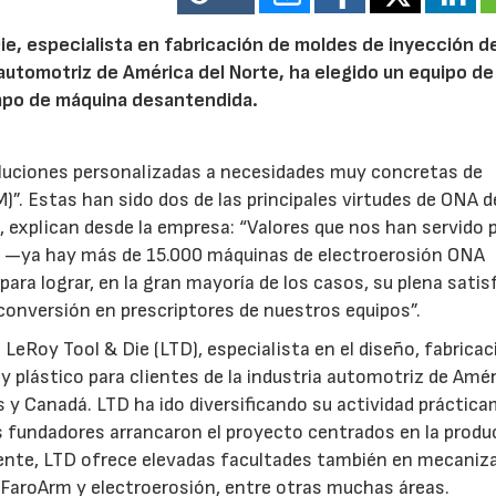
e, especialista en fabricación de moldes de inyección d
a automotriz de América del Norte, ha elegido un equipo de
mpo de máquina desantendida.
oluciones personalizadas a necesidades muy concretas de
”. Estas han sido dos de las principales virtudes de ONA 
 explican desde la empresa: “Valores que nos han servido 
es —ya hay más de 15.000 máquinas de electroerosión ONA
ra lograr, en la gran mayoría de los casos, su plena satis
conversión en prescriptores de nuestros equipos”.
LeRoy Tool & Die (LTD), especialista en el diseño, fabricac
 plástico para clientes de la industria automotriz de Amér
 y Canadá. LTD ha ido diversificando su actividad práctic
 fundadores arrancaron el proyecto centrados en la produ
mente, LTD ofrece elevadas facultades también en mecaniz
 FaroArm y electroerosión, entre otras muchas áreas.