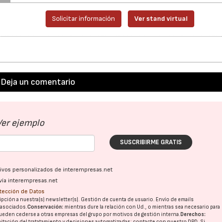
Solicitar información
Ver stand virtual
Deja un comentario
Ver ejemplo
SUSCRIBIRME GRATIS
ativos personalizados de interempresas.net
vía interempresas.net
otección de Datos
pción a nuestra(s) newsletter(s). Gestión de cuenta de usuario. Envío de emails
o asociados.
Conservación:
mientras dure la relación con Ud., o mientras sea necesario para
ueden cederse a otras
empresas del grupo
por motivos de gestión interna.
Derechos:
imitación del tratatamiento y decisiones automatizadas:
contacte con nuestro DPD
. Si