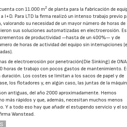
2
 cuenta con 11.000 m
de planta para la fabricación de equi
I+D. Para LTD la firma realizó un intenso trabajo previo p
, valorando su necesidad de un mayor número de horas de 
ecieron sus soluciones automatizadas en electroerosión. E
ncrementos de productividad —hasta de un 400%— y de
mero de horas de actividad del equipo sin interrupciones (e
adas).
nas de electroerosión por penetración(Die Sinking) de ON
00 horas de trabajo con pocos gastos de mantenimiento. E
ga duración. Los costes se limitan a los sacos de papel y de
rase, los flotadores y, en algún caso, las juntas de la máquin
 son antiguas, del año 2000 aproximadamente. Hemos
ho más rápidos y que, además, necesitan muchos menos
o. Y a todo eso hay que añadir el estupendo servicio y el s
firma Wanstead.
AS