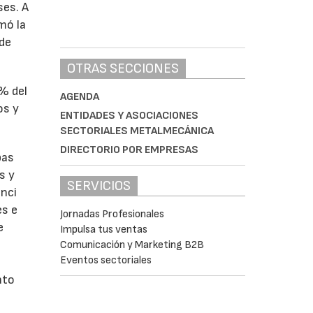
ses. A
omó la
 de
OTRAS SECCIONES
1% del
AGENDA
os y
ENTIDADES Y ASOCIACIONES
SECTORIALES METALMECÁNICA
DIRECTORIO POR EMPRESAS
bas
s y
SERVICIOS
enci
es e
Jornadas Profesionales
e
Impulsa tus ventas
Comunicación y Marketing B2B
Eventos sectoriales
nto