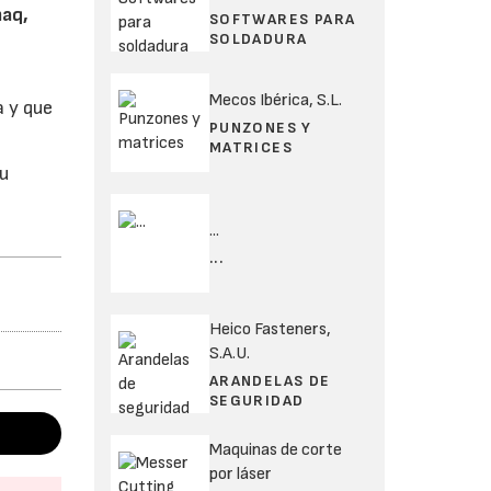
aq,
SOFTWARES PARA
SOLDADURA
Mecos Ibérica, S.L.
a y que
PUNZONES Y
MATRICES
su
...
...
Heico Fasteners,
S.A.U.
ARANDELAS DE
SEGURIDAD
Maquinas de corte
por láser