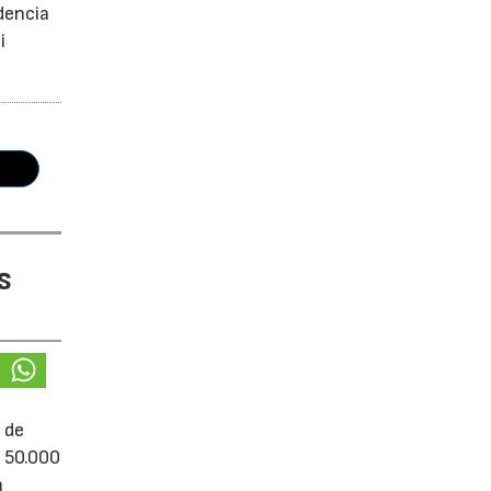
dencia
i
s
 de
e 50.000
á