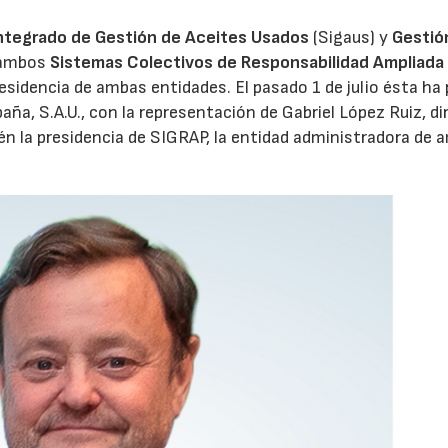
ntegrado de Gestión de Aceites Usados
(Sigaus) y
Gestió
 ambos
Sistemas Colectivos de Responsabilidad Ampliada 
28/07/2026
30/07/2026
residencia de ambas entidades. El pasado 1 de julio ésta ha
aña, S.A.U., con la representación de Gabriel López Ruiz, di
n la presidencia de SIGRAP, la entidad administradora de