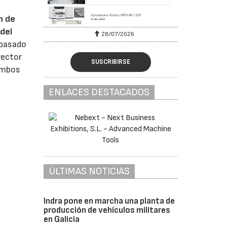
n de
del
28/07/2026
 pasado
rector
SUSCRIBIRSE
 ambos
ENLACES DESTACADOS
ÚLTIMAS NOTICIAS
Indra pone en marcha una planta de
producción de vehículos militares
en Galicia