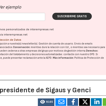
Ver ejemplo
SUSCRIBIRME GRATIS
ativos personalizados de interempresas.net
vía interempresas.net
otección de Datos
pción a nuestra(s) newsletter(s). Gestión de cuenta de usuario. Envío de emails
o asociados.
Conservación:
mientras dure la relación con Ud., o mientras sea necesario para
ueden cederse a otras
empresas del grupo
por motivos de gestión interna.
Derechos:
imitación del tratatamiento y decisiones automatizadas:
contacte con nuestro DPD
. Si
nte, puede presentar reclamación ante la
AEPD
.
Más información:
Política de Protección de
 presidente de Sigaus y Genci
8165