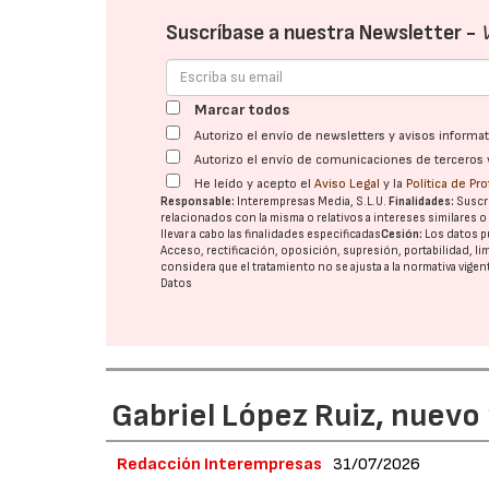
Suscríbase a nuestra Newsletter -
Marcar todos
Autorizo el envío de newsletters y avisos inform
Autorizo el envío de comunicaciones de terceros 
He leído y acepto el
Aviso Legal
y la
Política de Pr
Responsable:
Interempresas Media, S.L.U.
Finalidades:
Suscri
relacionados con la misma o relativos a intereses similares 
llevar a cabo las finalidades especificadas
Cesión:
Los datos p
Acceso, rectificación, oposición, supresión, portabilidad, l
considera que el tratamiento no se ajusta a la normativa vige
Datos
Gabriel López Ruiz, nuevo
Redacción Interempresas
31/07/2026