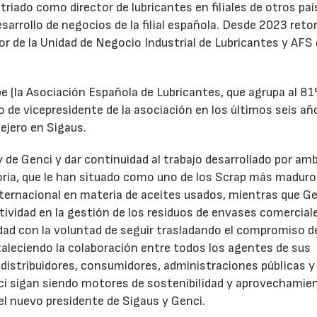
triado como director de lubricantes en filiales de otros paí
desarrollo de negocios de la filial española. Desde 2023 ret
tor de la Unidad de Negocio Industrial de Lubricantes y AFS
e (la Asociación Española de Lubricantes, que agrupa al 8
 de vicepresidente de la asociación en los últimos seis añ
ejero en Sigaus.
y de Genci y dar continuidad al trabajo desarrollado por am
oria, que le han situado como uno de los Scrap más maduro
nternacional en materia de aceites usados, mientras que G
tividad en la gestión de los residuos de envases comercial
idad con la voluntad de seguir trasladando el compromiso d
taleciendo la colaboración entre todos los agentes de sus
distribuidores, consumidores, administraciones públicas y
ci sigan siendo motores de sostenibilidad y aprovechamie
el nuevo presidente de Sigaus y Genci.