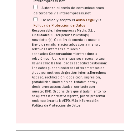
interempresas.net
Autorizo el envío de comunicaciones
de terceros vía interempresas.net
He leído y acepto el
Aviso Legal
y la
Política de Protección de Datos
Responsable:
Interempresas Media, S.L.U.
Finalidades:
Suscripción a nuestra(s)
newsletter(s). Gestión de cuenta de usuario.
Envío de emails relacionados con la misma o
relativos a intereses similares o
asociados.
Conservación:
mientras dure la
relación con Ud., o mientras sea necesario para
llevar a cabo las finalidades especificadas
Cesión:
Los datos pueden cederse a otras
empresas del
grupo
por motivos de gestión interna.
Derechos:
Acceso, rectificación, oposición, supresión,
portabilidad, limitación del tratatamiento y
decisiones automatizadas:
contacte con
nuestro DPD
. Si considera que el tratamiento no
se ajusta a la normativa vigente, puede presentar
reclamación ante la
AEPD
.
Más información:
Política de Protección de Datos