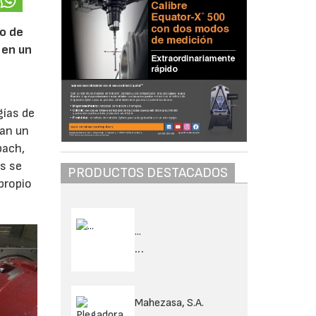
o de
 en un
gías de
tan un
bach,
as se
PRODUCTOS DESTACADOS
propio
...
...
Mahezasa, S.A.