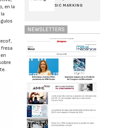
SIC MARKING
, en la
 la
ngulos
NEWSLETTERS
Mecof,
 fresa
 en
sobre
te.