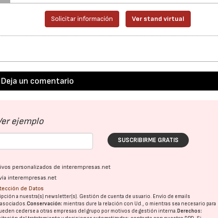
Solicitar información
Ver stand virtual
Deja un comentario
Ver ejemplo
SUSCRIBIRME GRATIS
ativos personalizados de interempresas.net
vía interempresas.net
otección de Datos
pción a nuestra(s) newsletter(s). Gestión de cuenta de usuario. Envío de emails
o asociados.
Conservación:
mientras dure la relación con Ud., o mientras sea necesario para
ueden cederse a otras
empresas del grupo
por motivos de gestión interna.
Derechos: