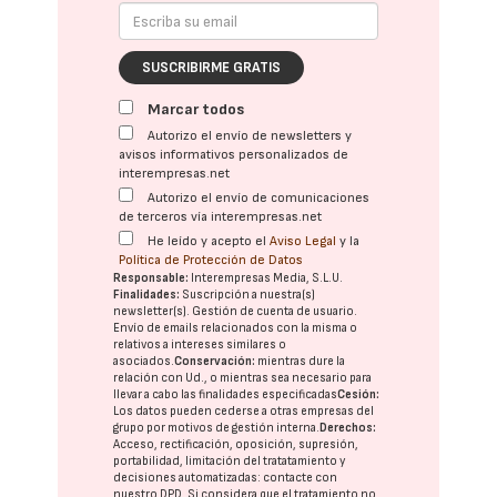
SUSCRIBIRME GRATIS
Marcar todos
Autorizo el envío de newsletters y
avisos informativos personalizados de
interempresas.net
Autorizo el envío de comunicaciones
de terceros vía interempresas.net
He leído y acepto el
Aviso Legal
y la
Política de Protección de Datos
Responsable:
Interempresas Media, S.L.U.
Finalidades:
Suscripción a nuestra(s)
newsletter(s). Gestión de cuenta de usuario.
Envío de emails relacionados con la misma o
relativos a intereses similares o
asociados.
Conservación:
mientras dure la
relación con Ud., o mientras sea necesario para
llevar a cabo las finalidades especificadas
Cesión:
Los datos pueden cederse a otras
empresas del
grupo
por motivos de gestión interna.
Derechos:
Acceso, rectificación, oposición, supresión,
portabilidad, limitación del tratatamiento y
decisiones automatizadas:
contacte con
nuestro DPD
. Si considera que el tratamiento no