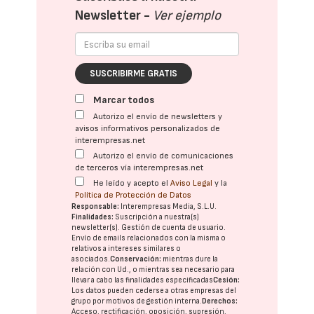
Newsletter -
Ver ejemplo
SUSCRIBIRME GRATIS
Marcar todos
Autorizo el envío de newsletters y
avisos informativos personalizados de
interempresas.net
Autorizo el envío de comunicaciones
de terceros vía interempresas.net
He leído y acepto el
Aviso Legal
y la
Política de Protección de Datos
Responsable:
Interempresas Media, S.L.U.
Finalidades:
Suscripción a nuestra(s)
newsletter(s). Gestión de cuenta de usuario.
Envío de emails relacionados con la misma o
relativos a intereses similares o
asociados.
Conservación:
mientras dure la
relación con Ud., o mientras sea necesario para
llevar a cabo las finalidades especificadas
Cesión:
Los datos pueden cederse a otras
empresas del
grupo
por motivos de gestión interna.
Derechos:
Acceso, rectificación, oposición, supresión,