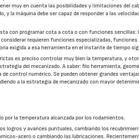
tener muy en cuenta las posibilidades y limitaciones del ca
ido, y la máquina debe ser capaz de responder a las velocida
sta con programar cota a cota o con funciones sencillas: 
 considerar requieren funciones especializadas, funciones
ria exigida a esa herramienta en el instante de tiempo sig
ictas es preciso controlar muy bien la temperatura, y oto
trategia del mecanizado. A saber: filo herramienta, geome
ma de control numérico. Se pueden obtener grandes ventaja
ndiendo a la estrategia de mecanizado con mayor detenimi
ado por la temperatura alcanzada por los rodamientos.
nos logros y avances puntuales, cambiando los recubrimien
cerámicos-acero o cambiando las lubricaciones. Recienteme