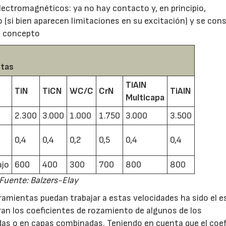
lectromagnéticos: ya no hay contacto y, en principio,
o (si bien aparecen limitaciones en su excitación) y se con
o concepto
ntas
TiAIN
TiN
TiCN
WC/C
CrN
TiAIN
Multicapa
2.300
3.000
1.000
1.750
3.000
3.500
0,4
0,4
0,2
0,5
0,4
0,4
ajo
600
400
300
700
800
800
Fuente: Balzers-Elay
ramientas puedan trabajar a estas velocidades ha sido el e
ran los coeficientes de rozamiento de algunos de los
das o en capas combinadas. Teniendo en cuenta que el coef