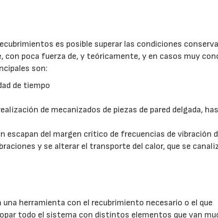
28/07/2026
30/07/2026
ecubrimientos es posible superar las condiciones conserv
ue, con poca fuerza de, y teóricamente, y en casos muy con
ncipales son:
idad de tiempo
 realización de mecanizados de piezas de pared delgada, ha
ón escapan del margen crítico de frecuencias de vibración d
raciones y se alterar el transporte del calor, que se canali
n una herramienta con el recubrimiento necesario o el que
arropar todo el sistema con distintos elementos que van m