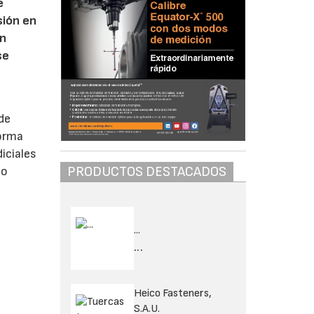
e
sión en
ón
se
de
forma
iciales
PRODUCTOS DESTACADOS
 o
...
...
Heico Fasteners,
S.A.U.