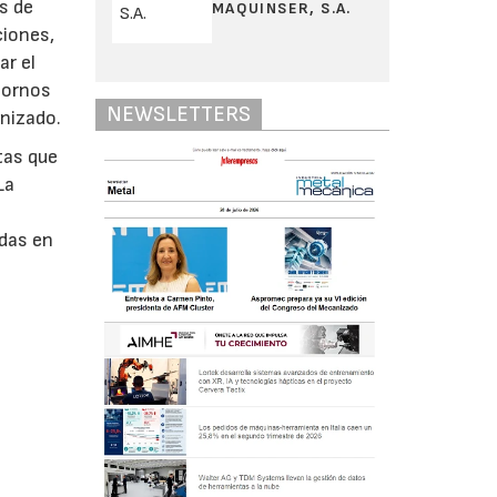
s de
MAQUINSER, S.A.
ciones,
ar el
tornos
NEWSLETTERS
nizado.
tas que
La
s
adas en