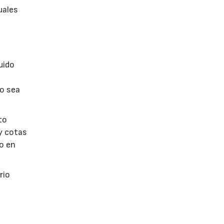
uales
uido
no sea
to
y cotas
do en
rio