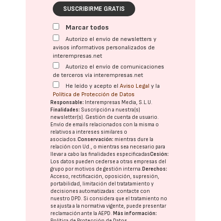
SUSCRIBIRME GRATIS
Marcar todos
Autorizo el envío de newsletters y
avisos informativos personalizados de
interempresas.net
Autorizo el envío de comunicaciones
de terceros vía interempresas.net
He leído y acepto el
Aviso Legal
y la
Política de Protección de Datos
Responsable:
Interempresas Media, S.L.U.
Finalidades:
Suscripción a nuestra(s)
newsletter(s). Gestión de cuenta de usuario.
Envío de emails relacionados con la misma o
relativos a intereses similares o
asociados.
Conservación:
mientras dure la
relación con Ud., o mientras sea necesario para
llevar a cabo las finalidades especificadas
Cesión:
Los datos pueden cederse a otras
empresas del
grupo
por motivos de gestión interna.
Derechos:
Acceso, rectificación, oposición, supresión,
portabilidad, limitación del tratatamiento y
decisiones automatizadas:
contacte con
nuestro DPD
. Si considera que el tratamiento no
se ajusta a la normativa vigente, puede presentar
reclamación ante la
AEPD
.
Más información:
Política de Protección de Datos