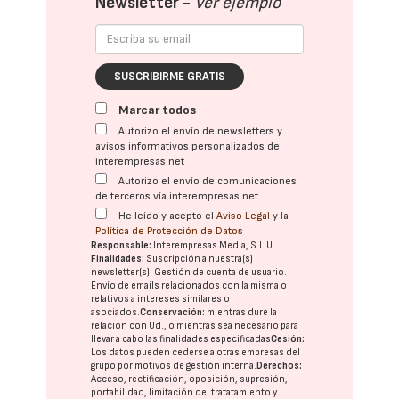
Newsletter -
Ver ejemplo
SUSCRIBIRME GRATIS
Marcar todos
Autorizo el envío de newsletters y
avisos informativos personalizados de
interempresas.net
Autorizo el envío de comunicaciones
de terceros vía interempresas.net
He leído y acepto el
Aviso Legal
y la
Política de Protección de Datos
Responsable:
Interempresas Media, S.L.U.
Finalidades:
Suscripción a nuestra(s)
newsletter(s). Gestión de cuenta de usuario.
Envío de emails relacionados con la misma o
relativos a intereses similares o
asociados.
Conservación:
mientras dure la
relación con Ud., o mientras sea necesario para
llevar a cabo las finalidades especificadas
Cesión:
Los datos pueden cederse a otras
empresas del
grupo
por motivos de gestión interna.
Derechos:
Acceso, rectificación, oposición, supresión,
portabilidad, limitación del tratatamiento y