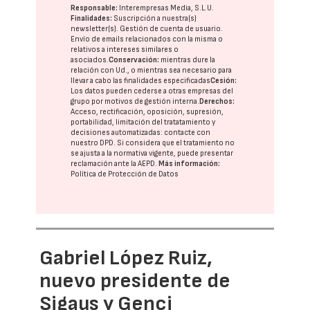
Responsable:
Interempresas Media, S.L.U.
Finalidades:
Suscripción a nuestra(s)
newsletter(s). Gestión de cuenta de usuario.
Envío de emails relacionados con la misma o
relativos a intereses similares o
asociados.
Conservación:
mientras dure la
relación con Ud., o mientras sea necesario para
llevar a cabo las finalidades especificadas
Cesión:
Los datos pueden cederse a otras
empresas del
grupo
por motivos de gestión interna.
Derechos:
Acceso, rectificación, oposición, supresión,
portabilidad, limitación del tratatamiento y
decisiones automatizadas:
contacte con
nuestro DPD
. Si considera que el tratamiento no
se ajusta a la normativa vigente, puede presentar
reclamación ante la
AEPD
.
Más información:
Política de Protección de Datos
Gabriel López Ruiz,
nuevo presidente de
Sigaus y Genci