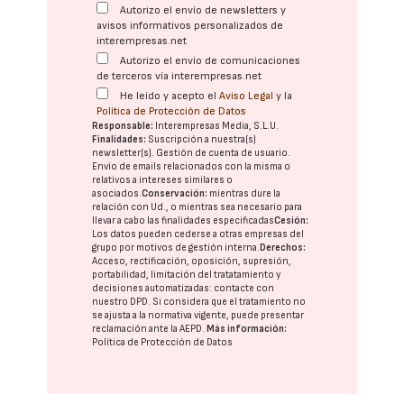
Autorizo el envío de newsletters y
avisos informativos personalizados de
interempresas.net
Autorizo el envío de comunicaciones
de terceros vía interempresas.net
He leído y acepto el
Aviso Legal
y la
Política de Protección de Datos
Responsable:
Interempresas Media, S.L.U.
Finalidades:
Suscripción a nuestra(s)
newsletter(s). Gestión de cuenta de usuario.
Envío de emails relacionados con la misma o
relativos a intereses similares o
asociados.
Conservación:
mientras dure la
relación con Ud., o mientras sea necesario para
llevar a cabo las finalidades especificadas
Cesión:
Los datos pueden cederse a otras
empresas del
grupo
por motivos de gestión interna.
Derechos:
Acceso, rectificación, oposición, supresión,
portabilidad, limitación del tratatamiento y
decisiones automatizadas:
contacte con
nuestro DPD
. Si considera que el tratamiento no
se ajusta a la normativa vigente, puede presentar
reclamación ante la
AEPD
.
Más información:
Política de Protección de Datos