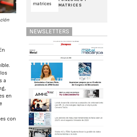
MATRICES
ación
NEWSLETTERS
 En
íble.
 los
s a
ng,
es en
e
les con