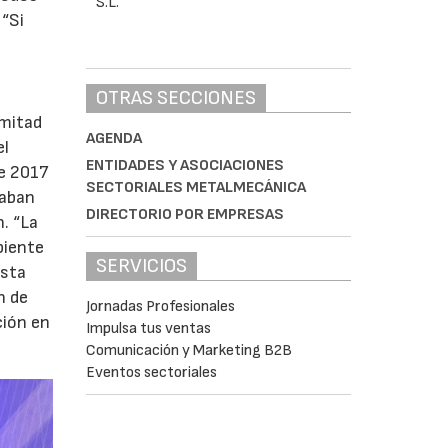
 “Si
OTRAS SECCIONES
 mitad
AGENDA
el
ENTIDADES Y ASOCIACIONES
de 2017
SECTORIALES METALMECÁNICA
taban
DIRECTORIO POR EMPRESAS
n. “La
biente
SERVICIOS
Esta
n de
Jornadas Profesionales
ción en
Impulsa tus ventas
Comunicación y Marketing B2B
Eventos sectoriales