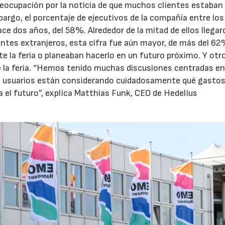
eocupación por la noticia de que muchos clientes estaban
argo, el porcentaje de ejecutivos de la compañía entre los
ace dos años, del 58%. Alrededor de la mitad de ellos llega
28/07/2026
30/07/2026
itantes extranjeros, esta cifra fue aún mayor, de más del 62
te la feria o planeaban hacerlo en un futuro próximo. Y ot
e la feria. “Hemos tenido muchas discusiones centradas en
hos usuarios están considerando cuidadosamente qué gastos
a el futuro”, explica Matthias Funk, CEO de Hedelius