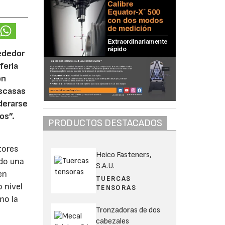
rededor
feria
ón
escasas
derarse
os”.
PRODUCTOS DESTACADOS
tores
Heico Fasteners,
do una
S.A.U.
en
TUERCAS
 nivel
TENSORAS
mo la
Tronzadoras de dos
cabezales