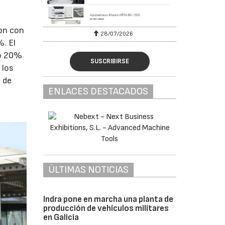
ron con
28/07/2026
30
%. El
ro 20%
SUSCRIBIRSE
 los
 de
ENLACES DESTACADOS
ÚLTIMAS NOTICIAS
Indra pone en marcha una planta de
producción de vehículos militares
en Galicia