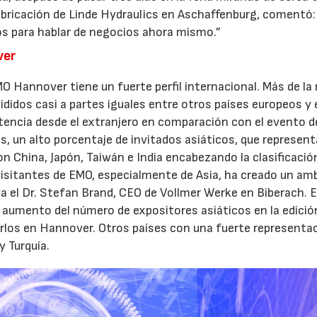
abricación de Linde Hydraulics en Aschaffenburg, comentó:
s para hablar de negocios ahora mismo.”
ver
MO Hannover tiene un fuerte perfil internacional. Más de la
vididos casi a partes iguales entre otros países europeos y 
stencia desde el extranjero en comparación con el evento 
s, un alto porcentaje de invitados asiáticos, que represen
con China, Japón, Taiwán e India encabezando la clasificació
isitantes de EMO, especialmente de Asia, ha creado un am
 el Dr. Stefan Brand, CEO de Vollmer Werke en Biberach. 
 aumento del número de expositores asiáticos en la edició
arlos en Hannover. Otros países con una fuerte representa
y Turquía.