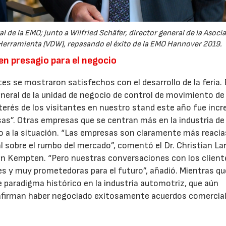
al de la EMO; junto a Wilfried Schäfer, director general de la Asoci
rramienta (VDW), repasando el éxito de la EMO Hannover 2019.
uen presagio para el negocio
es se mostraron satisfechos con el desarrollo de la feria.
eneral de la unidad de negocio de control de movimiento de
terés de los visitantes en nuestro stand este año fue incre
s”. Otras empresas que se centran más en la industria de
 a la situación. “Las empresas son claramente más reacia
 sobre el rumbo del mercado”, comentó el Dr. Christian La
en Kempten. “Pero nuestras conversaciones con los client
s y muy prometedoras para el futuro”, añadió. Mientras qu
 paradigma histórico en la industria automotriz, que aún
 afirman haber negociado exitosamente acuerdos comercia