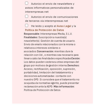
Autorizo el envío de newsletters y
avisos informativos personalizados de
interempresas.net
Autorizo el envío de comunicaciones
de terceros vía interempresas.net
He leído y acepto el
Aviso Legal
y la
Política de Protección de Datos
Responsable:
Interempresas Media, S.L.U.
Finalidades:
Suscripción a nuestra(s)
newsletter(s). Gestión de cuenta de usuario.
Envío de emails relacionados con la misma o
relativos a intereses similares o
asociados.
Conservación:
mientras dure la
relación con Ud., o mientras sea necesario para
llevar a cabo las finalidades especificadas
Cesión:
Los datos pueden cederse a otras
empresas del
grupo
por motivos de gestión interna.
Derechos:
Acceso, rectificación, oposición, supresión,
portabilidad, limitación del tratatamiento y
decisiones automatizadas:
contacte con
nuestro DPD
. Si considera que el tratamiento no
se ajusta a la normativa vigente, puede presentar
reclamación ante la
AEPD
.
Más información:
Política de Protección de Datos