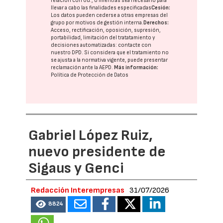
relación con Ud., o mientras sea necesario para
llevar a cabo las finalidades especificadas
Cesión:
Los datos pueden cederse a otras
empresas del
grupo
por motivos de gestión interna.
Derechos:
Acceso, rectificación, oposición, supresión,
portabilidad, limitación del tratatamiento y
decisiones automatizadas:
contacte con
nuestro DPD
. Si considera que el tratamiento no
se ajusta a la normativa vigente, puede presentar
reclamación ante la
AEPD
.
Más información:
Política de Protección de Datos
Gabriel López Ruiz,
nuevo presidente de
Sigaus y Genci
Redacción Interempresas
31/07/2026
8824