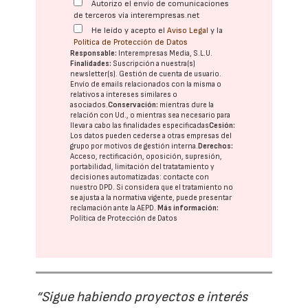
Autorizo el envío de comunicaciones
de terceros vía interempresas.net
He leído y acepto el
Aviso Legal
y la
Política de Protección de Datos
Responsable:
Interempresas Media, S.L.U.
Finalidades:
Suscripción a nuestra(s)
newsletter(s). Gestión de cuenta de usuario.
Envío de emails relacionados con la misma o
relativos a intereses similares o
asociados.
Conservación:
mientras dure la
relación con Ud., o mientras sea necesario para
llevar a cabo las finalidades especificadas
Cesión:
Los datos pueden cederse a otras
empresas del
grupo
por motivos de gestión interna.
Derechos:
Acceso, rectificación, oposición, supresión,
portabilidad, limitación del tratatamiento y
decisiones automatizadas:
contacte con
nuestro DPD
. Si considera que el tratamiento no
se ajusta a la normativa vigente, puede presentar
reclamación ante la
AEPD
.
Más información:
Política de Protección de Datos
“Sigue habiendo proyectos e interés