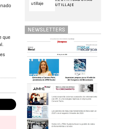
UTILLAJE
onado
NEWSLETTERS
e que
l.
nes