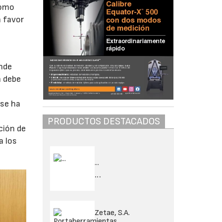
como
n favor
onde
a debe
 se ha
PRODUCTOS DESTACADOS
ción de
a los
...
...
Zetae, S.A.