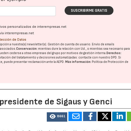
SUSCRIBIRME GRATIS
28/07/2026
30/07/2026
ativos personalizados de interempresas.net
vía interempresas.net
otección de Datos
pción a nuestra(s) newsletter(s). Gestión de cuenta de usuario. Envío de emails
o asociados.
Conservación:
mientras dure la relación con Ud., o mientras sea necesario para
ueden cederse a otras
empresas del grupo
por motivos de gestión interna.
Derechos:
imitación del tratatamiento y decisiones automatizadas:
contacte con nuestro DPD
. Si
nte, puede presentar reclamación ante la
AEPD
.
Más información:
Política de Protección de
 presidente de Sigaus y Genci
8661