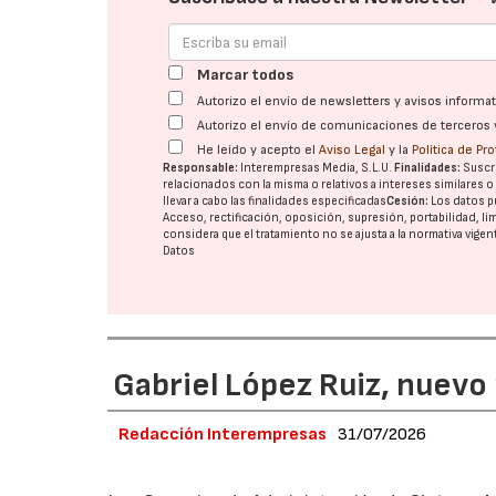
Marcar todos
Autorizo el envío de newsletters y avisos inform
Autorizo el envío de comunicaciones de terceros 
He leído y acepto el
Aviso Legal
y la
Política de Pr
Responsable:
Interempresas Media, S.L.U.
Finalidades:
Suscri
relacionados con la misma o relativos a intereses similares 
llevar a cabo las finalidades especificadas
Cesión:
Los datos p
Acceso, rectificación, oposición, supresión, portabilidad, l
considera que el tratamiento no se ajusta a la normativa vige
Datos
Gabriel López Ruiz, nuevo
Redacción Interempresas
31/07/2026