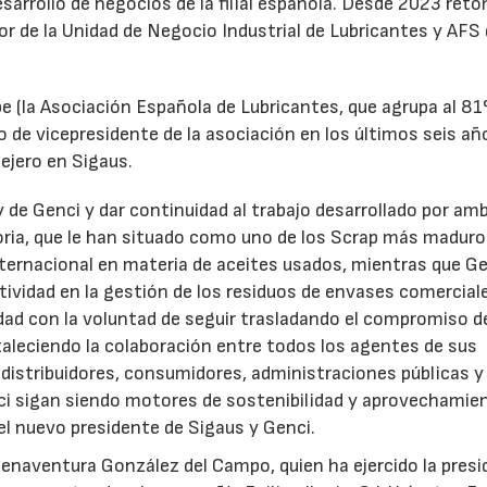
desarrollo de negocios de la filial española. Desde 2023 ret
tor de la Unidad de Negocio Industrial de Lubricantes y AFS
e (la Asociación Española de Lubricantes, que agrupa al 8
 de vicepresidente de la asociación en los últimos seis añ
ejero en Sigaus.
y de Genci y dar continuidad al trabajo desarrollado por am
oria, que le han situado como uno de los Scrap más maduro
nternacional en materia de aceites usados, mientras que G
tividad en la gestión de los residuos de envases comercial
idad con la voluntad de seguir trasladando el compromiso d
taleciendo la colaboración entre todos los agentes de sus
distribuidores, consumidores, administraciones públicas y
ci sigan siendo motores de sostenibilidad y aprovechamie
el nuevo presidente de Sigaus y Genci.
enaventura González del Campo, quien ha ejercido la presi