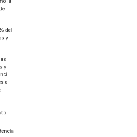
omó la
 de
1% del
os y
bas
s y
enci
es e
e
nto
dencia