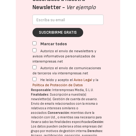
Newsletter -
Ver ejemplo
SUSCRIBIRME GRATIS
Marcar todos
Autorizo el envío de newsletters y
avisos informativos personalizados de
interempresas.net
Autorizo el envío de comunicaciones
de terceros vía interempresas.net
He leído y acepto el
Aviso Legal
y la
Política de Protección de Datos
Responsable:
Interempresas Media, S.L.U.
Finalidades:
Suscripción a nuestra(s)
newsletter(s). Gestión de cuenta de usuario.
Envío de emails relacionados con la misma o
relativos a intereses similares o
asociados.
Conservación:
mientras dure la
relación con Ud., o mientras sea necesario para
llevar a cabo las finalidades especificadas
Cesión:
Los datos pueden cederse a otras
empresas del
grupo
por motivos de gestión interna.
Derechos:
Acceso, rectificación, oposición, supresión,