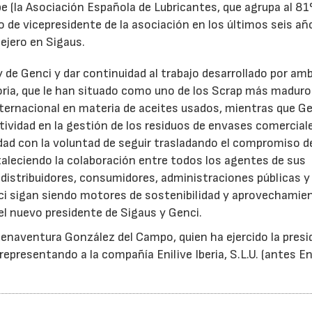
e (la Asociación Española de Lubricantes, que agrupa al 8
 de vicepresidente de la asociación en los últimos seis añ
ejero en Sigaus.
y de Genci y dar continuidad al trabajo desarrollado por am
oria, que le han situado como uno de los Scrap más maduro
nternacional en materia de aceites usados, mientras que G
tividad en la gestión de los residuos de envases comercial
idad con la voluntad de seguir trasladando el compromiso d
taleciendo la colaboración entre todos los agentes de sus
distribuidores, consumidores, administraciones públicas y
ci sigan siendo motores de sostenibilidad y aprovechamie
el nuevo presidente de Sigaus y Genci.
enaventura González del Campo, quien ha ejercido la presi
epresentando a la compañía Enilive Iberia, S.L.U. (antes En