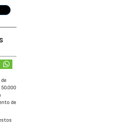
s
 de
e 50.000
á
iento de
uestos