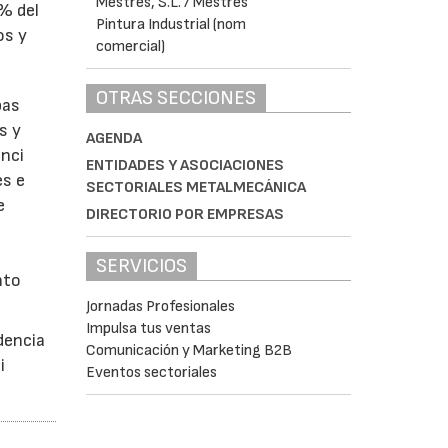
1% del
os y
OTRAS SECCIONES
bas
s y
AGENDA
enci
ENTIDADES Y ASOCIACIONES
es e
SECTORIALES METALMECÁNICA
e
DIRECTORIO POR EMPRESAS
SERVICIOS
nto
Jornadas Profesionales
Impulsa tus ventas
dencia
Comunicación y Marketing B2B
i
Eventos sectoriales