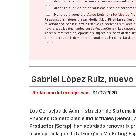
Autorizo el envío de newsletters y avisos inform
Autorizo el envío de comunicaciones de terceros 
He leído y acepto el
Aviso Legal
y la
Política de Pr
Responsable:
Interempresas Media, S.L.U.
Finalidades:
Suscri
relacionados con la misma o relativos a intereses similares 
llevar a cabo las finalidades especificadas
Cesión:
Los datos p
Acceso, rectificación, oposición, supresión, portabilidad, l
considera que el tratamiento no se ajusta a la normativa vige
Datos
Gabriel López Ruiz, nuevo
Redacción Interempresas
31/07/2026
Los Consejos de Administración de
Sistema I
Envases Comerciales e Industriales (Genci)
,
Productor (Scrap)
, han acordado renovar la p
a ser ejercida por TotalEnergies Marketing Esp