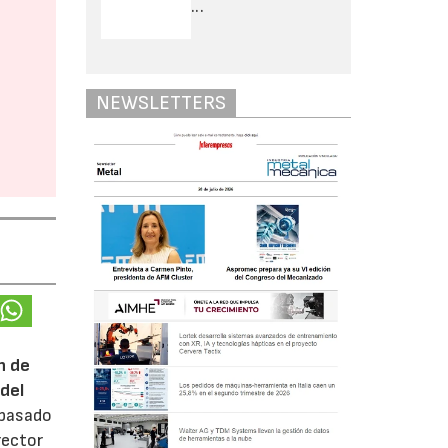
...
NEWSLETTERS
n de
del
 pasado
rector