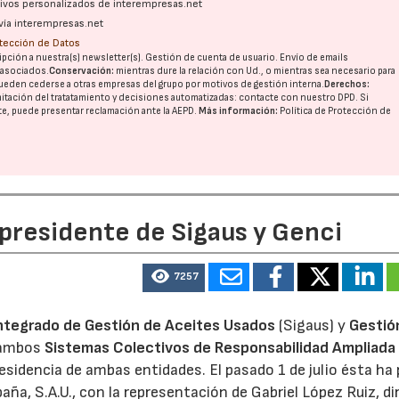
ativos personalizados de interempresas.net
vía interempresas.net
otección de Datos
pción a nuestra(s) newsletter(s). Gestión de cuenta de usuario. Envío de emails
o asociados.
Conservación:
mientras dure la relación con Ud., o mientras sea necesario para
ueden cederse a otras
empresas del grupo
por motivos de gestión interna.
Derechos:
imitación del tratatamiento y decisiones automatizadas:
contacte con nuestro DPD
. Si
nte, puede presentar reclamación ante la
AEPD
.
Más información:
Política de Protección de
 presidente de Sigaus y Genci
7257
ntegrado de Gestión de Aceites Usados
(Sigaus) y
Gestió
 ambos
Sistemas Colectivos de Responsabilidad Ampliada 
residencia de ambas entidades. El pasado 1 de julio ésta ha
aña, S.A.U., con la representación de Gabriel López Ruiz, di