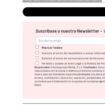
Suscríbase a nuestra Newsletter -
Marcar todos
Autorizo el envío de newsletters y avisos inform
Autorizo el envío de comunicaciones de terceros 
He leído y acepto el
Aviso Legal
y la
Política de Pr
Responsable:
Interempresas Media, S.L.U.
Finalidades:
Suscri
relacionados con la misma o relativos a intereses similares 
llevar a cabo las finalidades especificadas
Cesión:
Los datos p
Acceso, rectificación, oposición, supresión, portabilidad, l
considera que el tratamiento no se ajusta a la normativa vige
Datos