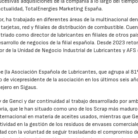
ucesivas adquisiciones de la compañía a lo largo del tiempo
 actualidad, TotalEnergies Marketing España.
r, ha trabajado en diferentes áreas de la multinacional den
arjetas, red y filiales de distribución de combustible. Cue
triado como director de lubricantes en filiales de otros paí
desarrollo de negocios de la filial española. Desde 2023 ret
tor de la Unidad de Negocio Industrial de Lubricantes y AFS
e (la Asociación Española de Lubricantes, que agrupa al 8
 de vicepresidente de la asociación en los últimos seis añ
ejero en Sigaus.
y de Genci y dar continuidad al trabajo desarrollado por am
oria, que le han situado como uno de los Scrap más maduro
nternacional en materia de aceites usados, mientras que G
tividad en la gestión de los residuos de envases comercial
idad con la voluntad de seguir trasladando el compromiso d