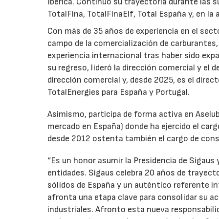
Ibérica. Continuó su trayectoria durante las s
TotalFina, TotalFinaElf, Total España y, en la
Con más de 35 años de experiencia en el secto
campo de la comercialización de carburantes, t
experiencia internacional tras haber sido expa
su regreso, lideró la dirección comercial y el 
dirección comercial y, desde 2025, es el direc
TotalEnergies para España y Portugal.
Asimismo, participa de forma activa en Aselub
mercado en España) donde ha ejercido el cargo
desde 2012 ostenta también el cargo de cons
“Es un honor asumir la Presidencia de Sigaus 
entidades. Sigaus celebra 20 años de trayect
sólidos de España y un auténtico referente i
afronta una etapa clave para consolidar su ac
industriales. Afronto esta nueva responsabil