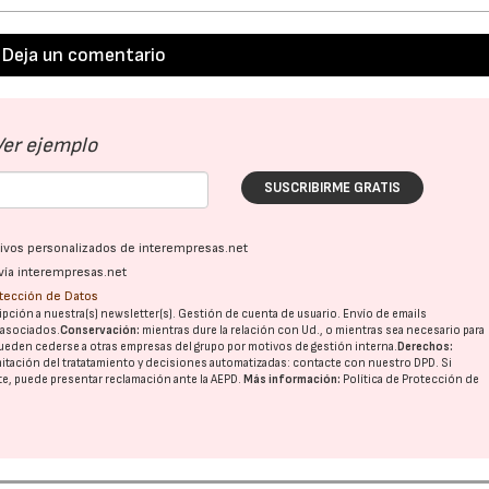
Deja un comentario
Ver ejemplo
SUSCRIBIRME GRATIS
ativos personalizados de interempresas.net
vía interempresas.net
otección de Datos
pción a nuestra(s) newsletter(s). Gestión de cuenta de usuario. Envío de emails
o asociados.
Conservación:
mientras dure la relación con Ud., o mientras sea necesario para
ueden cederse a otras
empresas del grupo
por motivos de gestión interna.
Derechos:
imitación del tratatamiento y decisiones automatizadas:
contacte con nuestro DPD
. Si
nte, puede presentar reclamación ante la
AEPD
.
Más información:
Política de Protección de