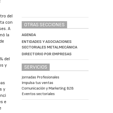
:
tro del
nta con
OTRAS SECCIONES
ses. A
omó la
AGENDA
 de
ENTIDADES Y ASOCIACIONES
SECTORIALES METALMECÁNICA
DIRECTORIO POR EMPRESAS
1% del
os y
SERVICIOS
Jornadas Profesionales
bas
Impulsa tus ventas
Comunicación y Marketing B2B
s y
Eventos sectoriales
enci
es e
e