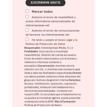
SUSCRIBIRME GRATIS
Marcar todos
Autorizo el envío de newsletters y
avisos informativos personalizados de
interempresas.net
Autorizo el envío de comunicaciones
de terceros vía interempresas.net
He leído y acepto el
Aviso Legal
y la
Política de Protección de Datos
Responsable:
Interempresas Media, S.L.U.
Finalidades:
Suscripción a nuestra(s)
newsletter(s). Gestión de cuenta de usuario.
Envío de emails relacionados con la misma o
relativos a intereses similares o
asociados.
Conservación:
mientras dure la
relación con Ud., o mientras sea necesario para
llevar a cabo las finalidades especificadas
Cesión:
Los datos pueden cederse a otras
empresas del
grupo
por motivos de gestión interna.
Derechos:
Acceso, rectificación, oposición, supresión,
portabilidad, limitación del tratatamiento y
decisiones automatizadas:
contacte con
nuestro DPD
. Si considera que el tratamiento no
se ajusta a la normativa vigente, puede presentar
reclamación ante la
AEPD
.
Más información:
Política de Protección de Datos