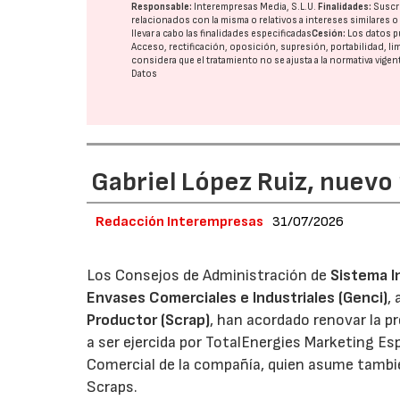
Responsable:
Interempresas Media, S.L.U.
Finalidades:
Suscri
relacionados con la misma o relativos a intereses similares 
llevar a cabo las finalidades especificadas
Cesión:
Los datos p
Acceso, rectificación, oposición, supresión, portabilidad, l
considera que el tratamiento no se ajusta a la normativa vige
Datos
Gabriel López Ruiz, nuevo
Redacción Interempresas
31/07/2026
Los Consejos de Administración de
Sistema I
Envases Comerciales e Industriales (Genci)
,
Productor (Scrap)
, han acordado renovar la p
a ser ejercida por TotalEnergies Marketing Esp
Comercial de la compañía, quien asume tambié
Scraps.