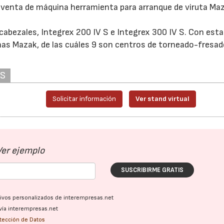
a venta de máquina herramienta para arranque de viruta Ma
abezales, Integrex 200 IV S e Integrex 300 IV S. Con est
nas Mazak, de las cuáles 9 son centros de torneado-fresa
AS
Solicitar información
Ver stand virtual
Ver ejemplo
SUSCRIBIRME GRATIS
ativos personalizados de interempresas.net
vía interempresas.net
otección de Datos