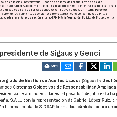
pción a nuestra(s) newsletter(s). Gestión de cuenta de usuario. Envío de emails
o asociados.
Conservación:
mientras dure la relación con Ud., o mientras sea necesario para
ueden cederse a otras
empresas del grupo
por motivos de gestión interna.
Derechos:
imitación del tratatamiento y decisiones automatizadas:
contacte con nuestro DPD
. Si
nte, puede presentar reclamación ante la
AEPD
.
Más información:
Política de Protección de
 presidente de Sigaus y Genci
8372
ntegrado de Gestión de Aceites Usados
(Sigaus) y
Gestió
 ambos
Sistemas Colectivos de Responsabilidad Ampliada 
residencia de ambas entidades. El pasado 1 de julio ésta ha
aña, S.A.U., con la representación de Gabriel López Ruiz, di
n la presidencia de SIGRAP, la entidad administradora de