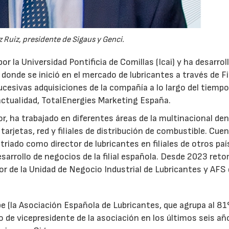
28/07/2026
30/07/2026
 Ruiz, presidente de Sigaus y Genci.
or la Universidad Pontificia de Comillas (Icai) y ha desarrol
 donde se inició en el mercado de lubricantes a través de F
ucesivas adquisiciones de la compañía a lo largo del tiempo
 actualidad, TotalEnergies Marketing España.
r, ha trabajado en diferentes áreas de la multinacional den
arjetas, red y filiales de distribución de combustible. Cue
triado como director de lubricantes en filiales de otros paí
desarrollo de negocios de la filial española. Desde 2023 ret
tor de la Unidad de Negocio Industrial de Lubricantes y AFS
e (la Asociación Española de Lubricantes, que agrupa al 8
 de vicepresidente de la asociación en los últimos seis añ