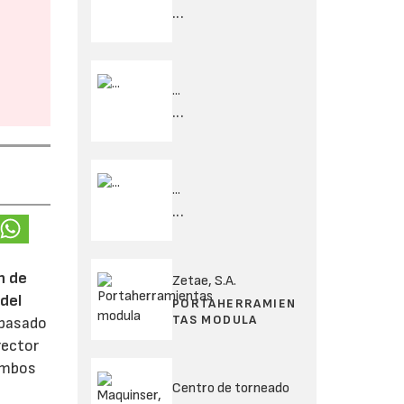
...
...
...
...
...
n de
Zetae, S.A.
del
PORTAHERRAMIEN
TAS MODULA
 pasado
rector
 ambos
Centro de torneado