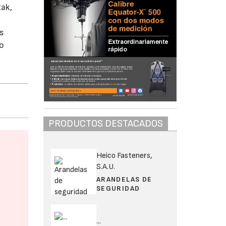
zak,
as
do
PRODUCTOS DESTACADOS
Heico Fasteners,
S.A.U.
ARANDELAS DE
SEGURIDAD
...