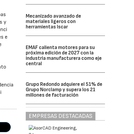
bas
Mecanizado avanzado de
materiales ligeros con
s y
herramientas Iscar
enci
es e
e
EMAF calienta motores para su
próxima edición de 2027 con la
industria manufacturera como eje
central
nto
Grupo Redondo adquiere el 51% de
dencia
Grupo Norclamp y supera los 21
i
millones de facturación
EMPRESAS DESTACADAS