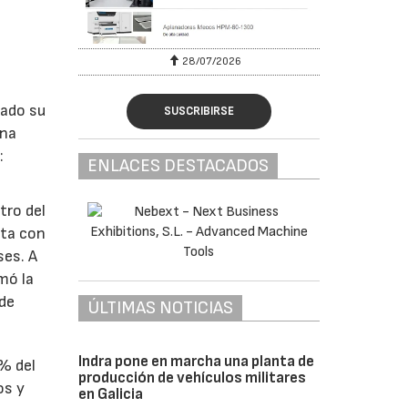
28/07/2026
lado su
SUSCRIBIRSE
ina
:
ENLACES DESTACADOS
tro del
nta con
ses. A
omó la
 de
ÚLTIMAS NOTICIAS
Indra pone en marcha una planta de
1% del
producción de vehículos militares
os y
en Galicia