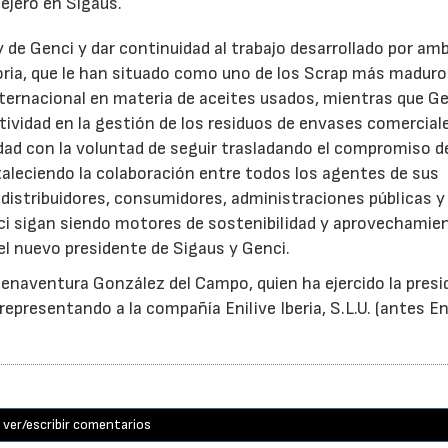
ejero en Sigaus.
y de Genci y dar continuidad al trabajo desarrollado por am
oria, que le han situado como uno de los Scrap más maduro
nternacional en materia de aceites usados, mientras que G
tividad en la gestión de los residuos de envases comercial
idad con la voluntad de seguir trasladando el compromiso d
taleciendo la colaboración entre todos los agentes de sus
distribuidores, consumidores, administraciones públicas y
ci sigan siendo motores de sostenibilidad y aprovechamie
el nuevo presidente de Sigaus y Genci.
enaventura González del Campo, quien ha ejercido la presi
epresentando a la compañía Enilive Iberia, S.L.U. (antes En
ver/escribir comentarios