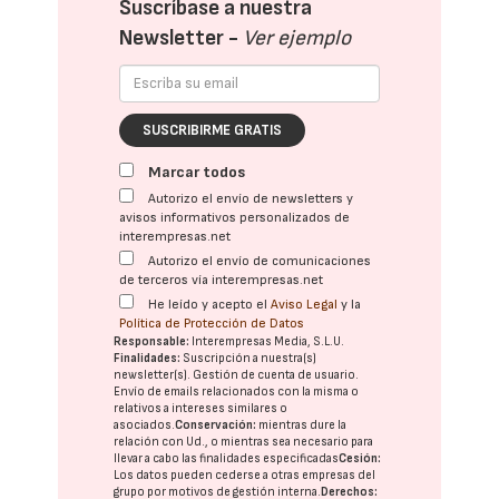
Suscríbase a nuestra
Newsletter -
Ver ejemplo
SUSCRIBIRME GRATIS
Marcar todos
Autorizo el envío de newsletters y
avisos informativos personalizados de
interempresas.net
Autorizo el envío de comunicaciones
de terceros vía interempresas.net
He leído y acepto el
Aviso Legal
y la
Política de Protección de Datos
Responsable:
Interempresas Media, S.L.U.
Finalidades:
Suscripción a nuestra(s)
newsletter(s). Gestión de cuenta de usuario.
Envío de emails relacionados con la misma o
relativos a intereses similares o
asociados.
Conservación:
mientras dure la
relación con Ud., o mientras sea necesario para
llevar a cabo las finalidades especificadas
Cesión:
Los datos pueden cederse a otras
empresas del
grupo
por motivos de gestión interna.
Derechos: