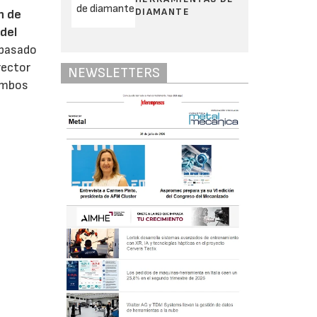
DIAMANTE
n de
del
 pasado
rector
NEWSLETTERS
 ambos