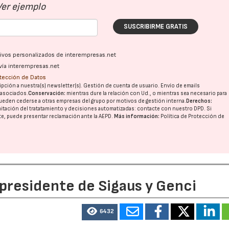
Ver ejemplo
SUSCRIBIRME GRATIS
ativos personalizados de interempresas.net
vía interempresas.net
otección de Datos
pción a nuestra(s) newsletter(s). Gestión de cuenta de usuario. Envío de emails
o asociados.
Conservación:
mientras dure la relación con Ud., o mientras sea necesario para
ueden cederse a otras
empresas del grupo
por motivos de gestión interna.
Derechos:
imitación del tratatamiento y decisiones automatizadas:
contacte con nuestro DPD
. Si
nte, puede presentar reclamación ante la
AEPD
.
Más información:
Política de Protección de
 presidente de Sigaus y Genci
6432