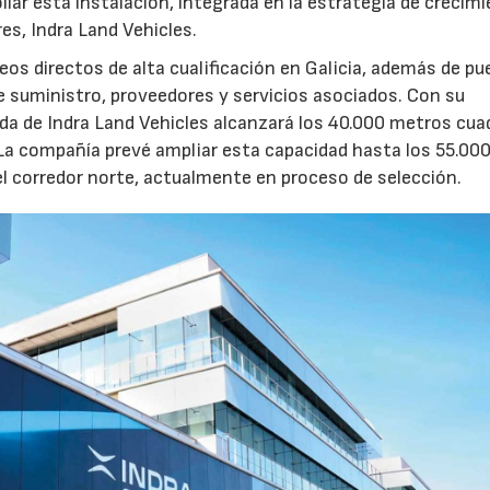
llar esta instalación, integrada en la estrategia de crecim
res, Indra Land Vehicles.
os directos de alta cualificación en Galicia, además de p
de suministro, proveedores y servicios asociados. Con su
ruida de Indra Land Vehicles alcanzará los 40.000 metros cu
 La compañía prevé ampliar esta capacidad hasta los 55.00
l corredor norte, actualmente en proceso de selección.