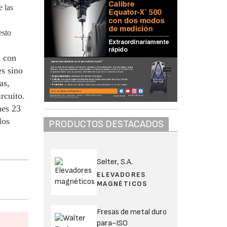
e las
esto
n con
es sino
as,
rcuito.
nes 23
los
PRODUCTOS DESTACADOS
Selter, S.A.
ELEVADORES
MAGNÉTICOS
Fresas de metal duro
para-ISO