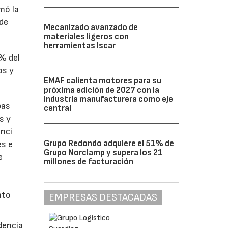
omó la
 de
Mecanizado avanzado de
materiales ligeros con
herramientas Iscar
1% del
os y
EMAF calienta motores para su
próxima edición de 2027 con la
industria manufacturera como eje
bas
central
s y
enci
Grupo Redondo adquiere el 51% de
es e
Grupo Norclamp y supera los 21
e
millones de facturación
nto
EMPRESAS DESTACADAS
dencia