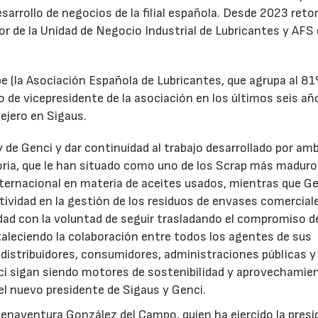
desarrollo de negocios de la filial española. Desde 2023 ret
tor de la Unidad de Negocio Industrial de Lubricantes y AFS
e (la Asociación Española de Lubricantes, que agrupa al 8
 de vicepresidente de la asociación en los últimos seis añ
ejero en Sigaus.
y de Genci y dar continuidad al trabajo desarrollado por am
oria, que le han situado como uno de los Scrap más maduro
nternacional en materia de aceites usados, mientras que G
tividad en la gestión de los residuos de envases comercial
idad con la voluntad de seguir trasladando el compromiso d
taleciendo la colaboración entre todos los agentes de sus
distribuidores, consumidores, administraciones públicas y
ci sigan siendo motores de sostenibilidad y aprovechamie
el nuevo presidente de Sigaus y Genci.
enaventura González del Campo, quien ha ejercido la presi