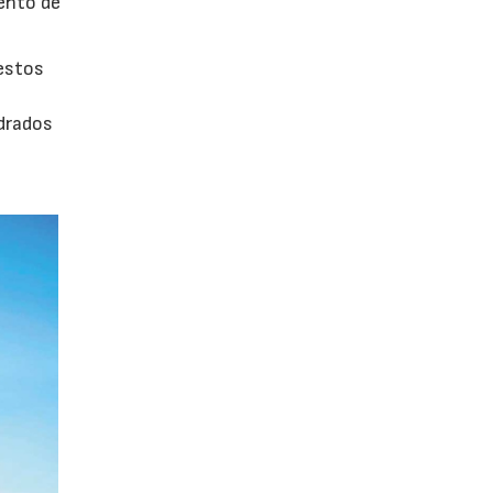
iento de
uestos
adrados
0