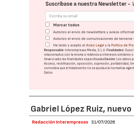
Suscríbase a nuestra Newsletter -
Marcar todos
Autorizo el envío de newsletters y avisos inform
Autorizo el envío de comunicaciones de terceros 
He leído y acepto el
Aviso Legal
y la
Política de Pr
Responsable:
Interempresas Media, S.L.U.
Finalidades:
Suscri
relacionados con la misma o relativos a intereses similares 
llevar a cabo las finalidades especificadas
Cesión:
Los datos p
Acceso, rectificación, oposición, supresión, portabilidad, l
considera que el tratamiento no se ajusta a la normativa vige
Datos
Gabriel López Ruiz, nuevo
Redacción Interempresas
31/07/2026