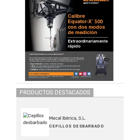
Los Consejos de Administración de
Sistema
Integrado de Gestión de Aceites Usados
(Sigaus) y
Gestión de Envases Comerciales
e Industriales (Genci)
, ambos
Sistemas
Colectivos de Responsabilidad Ampliada
del Productor (Scrap)
, han acordado renovar
la presidencia de ambas entidades. El pasado
1 de julio ésta ha pasado a ser ejercida por
TotalEnergies Marketing España, S.A.U., con
la representación de Gabriel López Ruiz,
director Comercial de la compañía, quien
asume también la presidencia de SIGRAP, la
entidad administradora de ambos Scraps.
Gabriel López Ruiz, presidente de Sigaus y Genci.