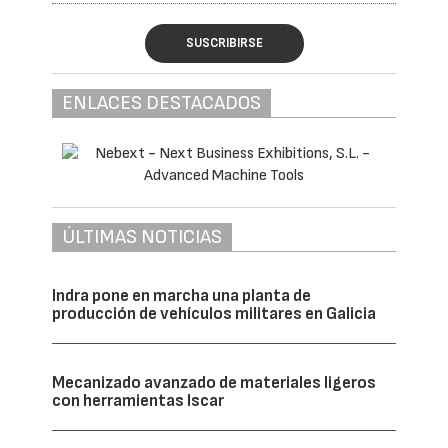
desarrollado por ambas entidades. Sigaus
celebra 20 años de trayectoria, que le han
situado como uno de los Scrap más
maduros y sólidos de España y un auténtico
referente internacional en materia de
aceites usados, mientras que Genci afronta
una etapa clave para consolidar su actividad
en la gestión de los residuos de envases
comerciales e industriales. Afronto esta
nueva responsabilidad con la voluntad de
seguir trasladando el compromiso de ambos
sectores con la economía circular,
fortaleciendo la colaboración entre todos
los agentes de sus respectivas cadenas de
valor —productores y distribuidores,
consumidores, administraciones públicas y
gestores de residuos— para que Sigaus y
Genci sigan siendo motores de