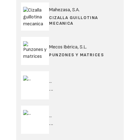
Gabriel López es Ingeniero Técnico Industrial
por la Universidad Pontificia de Comillas
(Icai) y ha desarrollado su carrera profesional
en el Grupo TotalEnergies, donde se inició en
el mercado de lubricantes a través de Fina
Ibérica. Continuó su trayectoria durante las
sucesivas adquisiciones de la compañía a lo
largo del tiempo: TotalFina, TotalFinaElf,
Total España y, en la actualidad,
TotalEnergies Marketing España.
Con más de 35 años de experiencia en el
sector, ha trabajado en diferentes áreas de
la multinacional dentro del campo de la
comercialización de carburantes, tarjetas,
red y filiales de distribución de combustible.
Cuenta con experiencia internacional tras
haber sido expatriado como director de