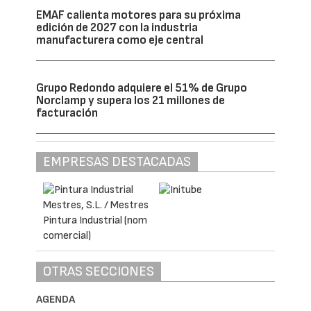
sostenibilidad y aprovechamiento eficiente
de los recursos en España” –afirma el nuevo
presidente de Sigaus y Genci.
Gabriel López sustituye como presidente a
Buenaventura González del Campo, quien ha
ejercido la presidencia de Sigaus desde 2017
y de Genci desde 2022, representando a la
compañía Enilive Iberia, S.L.U. (antes Eni
Iberia).
ver/escribir comentarios
REVISTAS