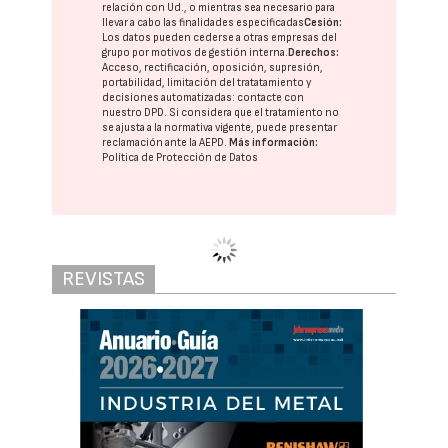
relación con Ud., o mientras sea necesario para
llevar a cabo las finalidades especificadas
Cesión:
Los datos pueden cederse a otras
empresas del
grupo
por motivos de gestión interna.
Derechos:
Acceso, rectificación, oposición, supresión,
portabilidad, limitación del tratatamiento y
decisiones automatizadas:
contacte con
nuestro DPD
. Si considera que el tratamiento no
se ajusta a la normativa vigente, puede presentar
reclamación ante la
AEPD
.
Más información:
Política de Protección de Datos
Gabriel López Ruiz,
nuevo presidente de
Sigaus y Genci
Redacción Interempresas
31/07/2026
7365