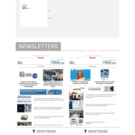
lubricantes en filiales de otros países. A su
regreso, lideró la dirección comercial y el
desarrollo de negocios de la filial española.
Desde 2023 retomó la dirección comercial y,
desde 2025, es el director de la Unidad de
Negocio Industrial de Lubricantes y AFS de
TotalEnergies para España y Portugal.
Asimismo, participa de forma activa en
Aselube (la Asociación Española de
Lubricantes, que agrupa al 81% del mercado
en España) donde ha ejercido el cargo de
vicepresidente de la asociación en los
últimos seis años y desde 2012 ostenta
también el cargo de consejero en Sigaus.
“Es un honor asumir la Presidencia de Sigaus
y de Genci y dar continuidad al trabajo