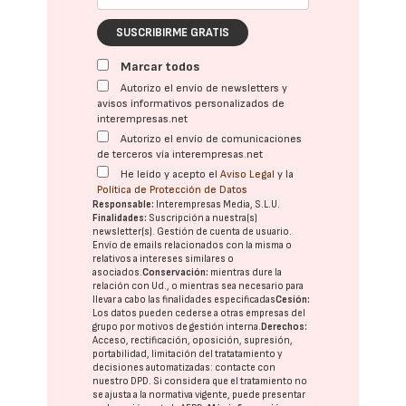
SUSCRIBIRME GRATIS
Marcar todos
Autorizo el envío de newsletters y
avisos informativos personalizados de
interempresas.net
Autorizo el envío de comunicaciones
de terceros vía interempresas.net
He leído y acepto el
Aviso Legal
y la
Política de Protección de Datos
Responsable:
Interempresas Media, S.L.U.
Finalidades:
Suscripción a nuestra(s)
newsletter(s). Gestión de cuenta de usuario.
Envío de emails relacionados con la misma o
relativos a intereses similares o
asociados.
Conservación:
mientras dure la
relación con Ud., o mientras sea necesario para
llevar a cabo las finalidades especificadas
Cesión:
Los datos pueden cederse a otras
empresas del
grupo
por motivos de gestión interna.
Derechos:
Acceso, rectificación, oposición, supresión,
portabilidad, limitación del tratatamiento y
decisiones automatizadas:
contacte con
nuestro DPD
. Si considera que el tratamiento no
se ajusta a la normativa vigente, puede presentar