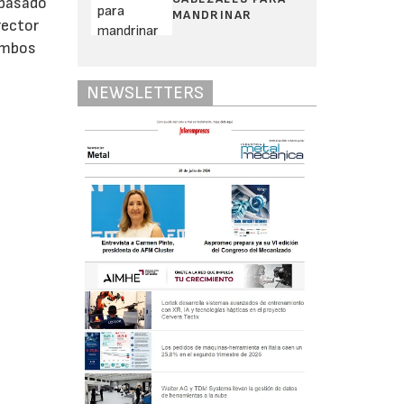
 pasado
MANDRINAR
rector
 ambos
NEWSLETTERS