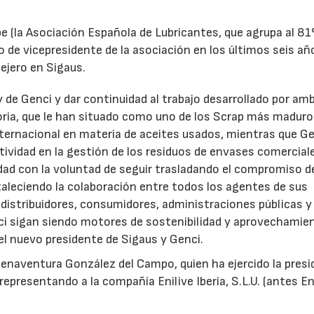
e (la Asociación Española de Lubricantes, que agrupa al 8
 de vicepresidente de la asociación en los últimos seis añ
ejero en Sigaus.
y de Genci y dar continuidad al trabajo desarrollado por am
oria, que le han situado como uno de los Scrap más maduro
nternacional en materia de aceites usados, mientras que G
tividad en la gestión de los residuos de envases comercial
idad con la voluntad de seguir trasladando el compromiso d
taleciendo la colaboración entre todos los agentes de sus
distribuidores, consumidores, administraciones públicas y
ci sigan siendo motores de sostenibilidad y aprovechamie
el nuevo presidente de Sigaus y Genci.
enaventura González del Campo, quien ha ejercido la presi
epresentando a la compañía Enilive Iberia, S.L.U. (antes En