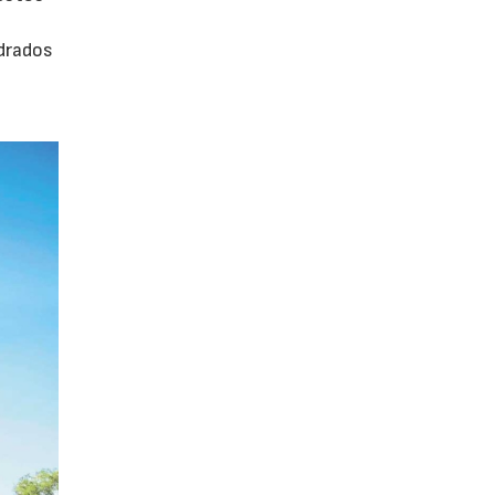
adrados
0