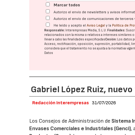
Marcar todos
Autorizo el envío de newsletters y avisos inform
Autorizo el envío de comunicaciones de terceros 
He leído y acepto el
Aviso Legal
y la
Política de Pr
Responsable:
Interempresas Media, S.L.U.
Finalidades:
Suscri
relacionados con la misma o relativos a intereses similares 
llevar a cabo las finalidades especificadas
Cesión:
Los datos p
Acceso, rectificación, oposición, supresión, portabilidad, l
considera que el tratamiento no se ajusta a la normativa vige
Datos
Gabriel López Ruiz, nuevo
Redacción Interempresas
31/07/2026
Los Consejos de Administración de
Sistema I
Envases Comerciales e Industriales (Genci)
,