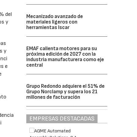
1% del
Mecanizado avanzado de
os y
materiales ligeros con
herramientas Iscar
bas
EMAF calienta motores para su
s y
próxima edición de 2027 con la
enci
industria manufacturera como eje
central
es e
e
Grupo Redondo adquiere el 51% de
Grupo Norclamp y supera los 21
nto
millones de facturación
dencia
EMPRESAS DESTACADAS
i