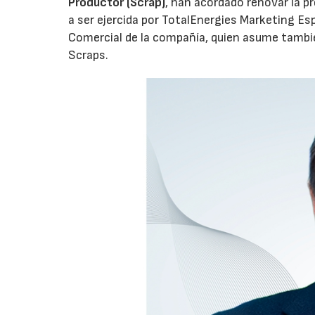
Productor (Scrap)
, han acordado renovar la p
a ser ejercida por TotalEnergies Marketing Esp
Comercial de la compañía, quien asume tambié
Scraps.