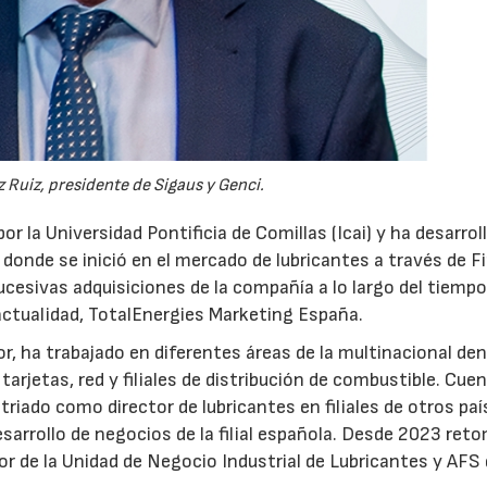
28/07/2026
30/07/2026
 Ruiz, presidente de Sigaus y Genci.
or la Universidad Pontificia de Comillas (Icai) y ha desarrol
 donde se inició en el mercado de lubricantes a través de F
ucesivas adquisiciones de la compañía a lo largo del tiempo
 actualidad, TotalEnergies Marketing España.
r, ha trabajado en diferentes áreas de la multinacional den
arjetas, red y filiales de distribución de combustible. Cue
triado como director de lubricantes en filiales de otros paí
desarrollo de negocios de la filial española. Desde 2023 ret
tor de la Unidad de Negocio Industrial de Lubricantes y AFS