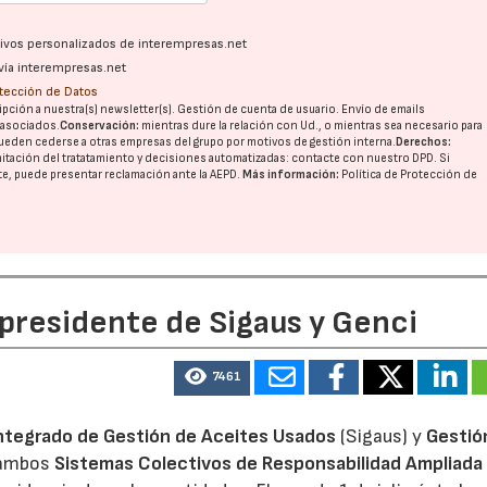
ativos personalizados de interempresas.net
vía interempresas.net
otección de Datos
pción a nuestra(s) newsletter(s). Gestión de cuenta de usuario. Envío de emails
o asociados.
Conservación:
mientras dure la relación con Ud., o mientras sea necesario para
ueden cederse a otras
empresas del grupo
por motivos de gestión interna.
Derechos:
imitación del tratatamiento y decisiones automatizadas:
contacte con nuestro DPD
. Si
nte, puede presentar reclamación ante la
AEPD
.
Más información:
Política de Protección de
 presidente de Sigaus y Genci
7461
ntegrado de Gestión de Aceites Usados
(Sigaus) y
Gestió
 ambos
Sistemas Colectivos de Responsabilidad Ampliada 