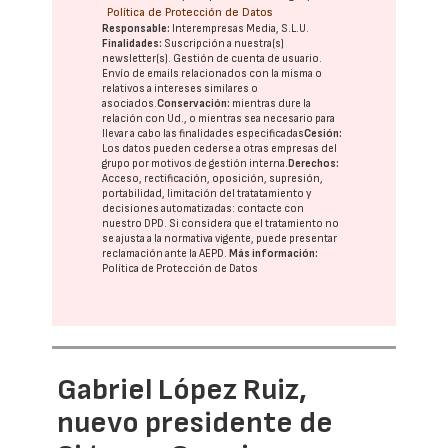
Política de Protección de Datos
Responsable:
Interempresas Media, S.L.U.
Finalidades:
Suscripción a nuestra(s)
newsletter(s). Gestión de cuenta de usuario.
Envío de emails relacionados con la misma o
relativos a intereses similares o
asociados.
Conservación:
mientras dure la
relación con Ud., o mientras sea necesario para
llevar a cabo las finalidades especificadas
Cesión:
Los datos pueden cederse a otras
empresas del
grupo
por motivos de gestión interna.
Derechos:
Acceso, rectificación, oposición, supresión,
portabilidad, limitación del tratatamiento y
decisiones automatizadas:
contacte con
nuestro DPD
. Si considera que el tratamiento no
se ajusta a la normativa vigente, puede presentar
reclamación ante la
AEPD
.
Más información:
Política de Protección de Datos
Gabriel López Ruiz,
nuevo presidente de