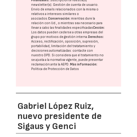
Finalidades:
Suscripción a nuestra(s)
newsletter(s). Gestión de cuenta de usuario.
Envío de emails relacionados con la misma o
relativos a intereses similares o
asociados.
Conservación:
mientras dure la
relación con Ud., o mientras sea necesario para
llevar a cabo las finalidades especificadas
Cesión:
Los datos pueden cederse a otras
empresas del
grupo
por motivos de gestión interna.
Derechos:
Acceso, rectificación, oposición, supresión,
portabilidad, limitación del tratatamiento y
decisiones automatizadas:
contacte con
nuestro DPD
. Si considera que el tratamiento no
se ajusta a la normativa vigente, puede presentar
reclamación ante la
AEPD
.
Más información:
Política de Protección de Datos
Gabriel López Ruiz,
nuevo presidente de
Sigaus y Genci