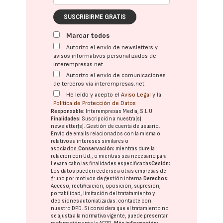
SUSCRIBIRME GRATIS
Marcar todos
Autorizo el envío de newsletters y
avisos informativos personalizados de
interempresas.net
Autorizo el envío de comunicaciones
de terceros vía interempresas.net
He leído y acepto el
Aviso Legal
y la
Política de Protección de Datos
Responsable:
Interempresas Media, S.L.U.
Finalidades:
Suscripción a nuestra(s)
newsletter(s). Gestión de cuenta de usuario.
Envío de emails relacionados con la misma o
relativos a intereses similares o
asociados.
Conservación:
mientras dure la
relación con Ud., o mientras sea necesario para
llevar a cabo las finalidades especificadas
Cesión:
Los datos pueden cederse a otras
empresas del
grupo
por motivos de gestión interna.
Derechos:
Acceso, rectificación, oposición, supresión,
portabilidad, limitación del tratatamiento y
decisiones automatizadas:
contacte con
nuestro DPD
. Si considera que el tratamiento no
se ajusta a la normativa vigente, puede presentar