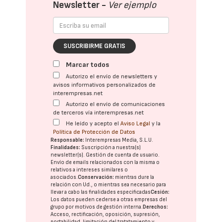
Newsletter -
Ver ejemplo
SUSCRIBIRME GRATIS
Marcar todos
Autorizo el envío de newsletters y
avisos informativos personalizados de
interempresas.net
Autorizo el envío de comunicaciones
de terceros vía interempresas.net
He leído y acepto el
Aviso Legal
y la
Política de Protección de Datos
Responsable:
Interempresas Media, S.L.U.
Finalidades:
Suscripción a nuestra(s)
newsletter(s). Gestión de cuenta de usuario.
Envío de emails relacionados con la misma o
relativos a intereses similares o
asociados.
Conservación:
mientras dure la
relación con Ud., o mientras sea necesario para
llevar a cabo las finalidades especificadas
Cesión:
Los datos pueden cederse a otras
empresas del
grupo
por motivos de gestión interna.
Derechos:
Acceso, rectificación, oposición, supresión,
portabilidad, limitación del tratatamiento y