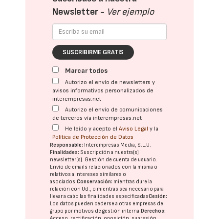
Newsletter -
Ver ejemplo
SUSCRIBIRME GRATIS
Marcar todos
Autorizo el envío de newsletters y
avisos informativos personalizados de
interempresas.net
Autorizo el envío de comunicaciones
de terceros vía interempresas.net
He leído y acepto el
Aviso Legal
y la
Política de Protección de Datos
Responsable:
Interempresas Media, S.L.U.
Finalidades:
Suscripción a nuestra(s)
newsletter(s). Gestión de cuenta de usuario.
Envío de emails relacionados con la misma o
relativos a intereses similares o
asociados.
Conservación:
mientras dure la
relación con Ud., o mientras sea necesario para
llevar a cabo las finalidades especificadas
Cesión:
Los datos pueden cederse a otras
empresas del
grupo
por motivos de gestión interna.
Derechos:
Acceso, rectificación, oposición, supresión,